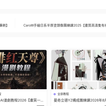
筆刷】
Carollll手繪日系半厚塗頭像團練課2025【畫質高清隻
程
全部教程
AI漫劇教程2026【畫質一般
曼奇立德YZ構成團練課2026年8
】
結課【畫質高清有課件】