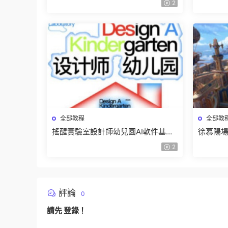
2
全部教程
全部教
搖醒實驗室設計師幼兒園AI軟件基礎
徐慕陽場
課2025【畫質不錯有素材】
有資料
2
評論
0
請先
登錄
！