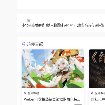
上一篇
汴北早點睡呆萌Q版人物團練課2025【畫質高清有課件沒
猜你喜歡
全部教程
全部教
Weber老魏拾藝繪畫第12期角色特訓
绯紅天尊
班【畫質不錯隻有視頻】
有課件