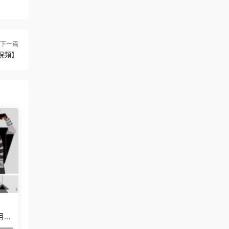
下一篇
有視頻】
月已