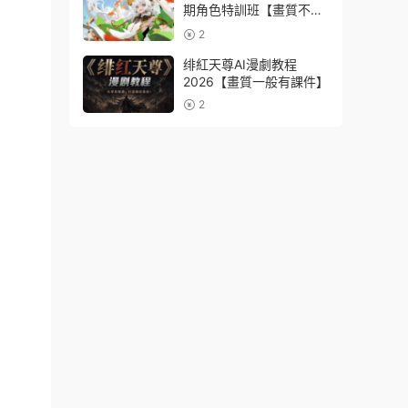
期角色特訓班【畫質不錯
隻有視頻】
2
绯紅天尊AI漫劇教程
2026【畫質一般有課件】
2