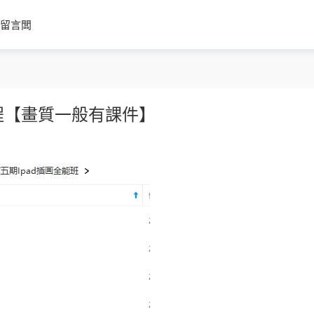
留言闆
程【畫質一般有課件】