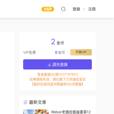
登錄
注冊
2
金币
VIP免費
0
金币
升級VIP
請先登錄
售後客服QQ群1037197653
如果鏈接失效，請在最下方評論區留言
【最好别用百度浏覽器和QQ浏覽器】
最新文章
Weber老魏拾藝繪畫第12