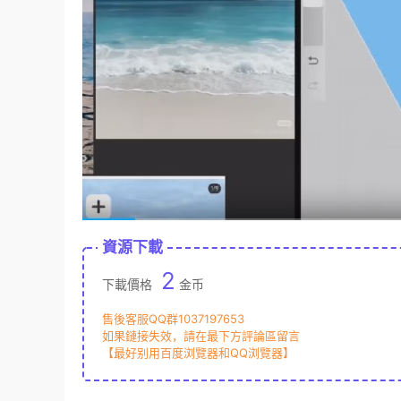
資源下載
2
下載價格
金币
售後客服QQ群1037197653
如果鏈接失效，請在最下方評論區留言
【最好别用百度浏覽器和QQ浏覽器】