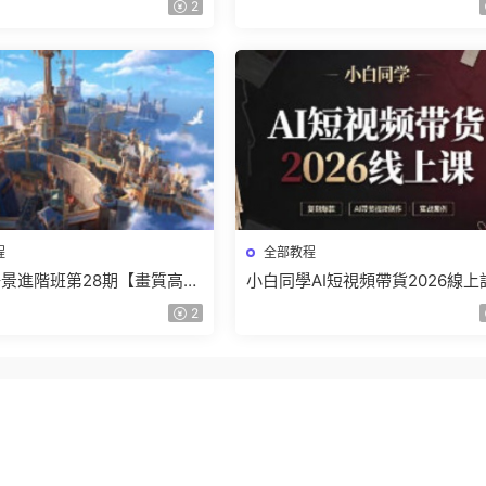
2
程
全部教程
景進階班第28期【畫質高清
小白同學AI短視頻帶貨2026線上
】
【畫質不錯有素材】
2