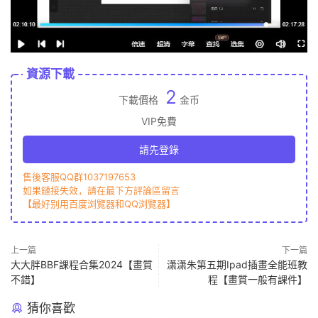
資源下載
2
下載價格
金币
VIP免費
請先登錄
售後客服QQ群1037197653
如果鏈接失效，請在最下方評論區留言
【最好别用百度浏覽器和QQ浏覽器】
上一篇
下一篇
大大胖BBF課程合集2024【畫質
潇潇朱第五期Ipad插畫全能班教
不錯】
程【畫質一般有課件】
猜你喜歡