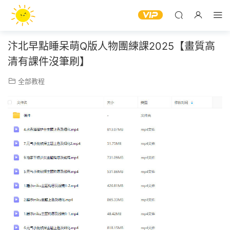
汴北早點睡呆萌Q版人物團練課2025【畫質高
清有課件沒筆刷】
全部教程