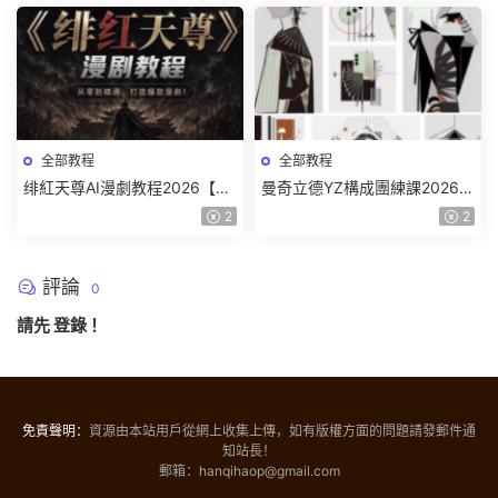
全部教程
全部教程
绯紅天尊AI漫劇教程2026【畫
曼奇立德YZ構成團練課2026年
質一般有課件】
8月已結課【畫質高清有課件】
2
2
評論
0
請先
登錄
！
免責聲明：
資源由本站用戶從網上收集上傳，如有版權方面的問題請發郵件通
知站長！
郵箱：hanqihaop@gmail.com