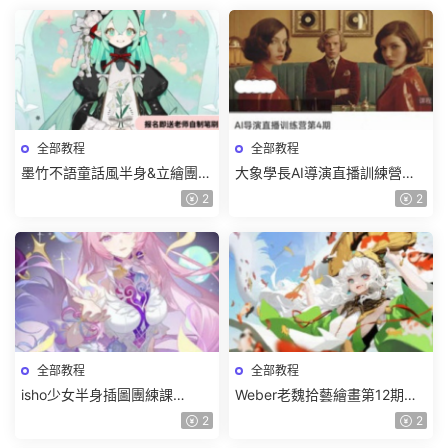
全部教程
全部教程
墨竹不語童話風半身&立繪團練
大象學長AI導演直播訓練營第4
課2026【畫質高清有課件筆
期2026【畫質高清有資料】
2
2
刷】
全部教程
全部教程
isho少女半身插圖團練課
Weber老魏拾藝繪畫第12期角
2026【畫質高清隻有視頻】
色特訓班【畫質不錯隻有視
2
2
頻】