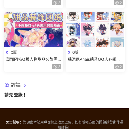
2025【畫質高清隻有視頻】
新色彩團練2024【畫質高清有
2
2
課件】
Q版
Q版
莫那阿持Q版人物甜品裝飾團
蒜泥尼Anais萌系QQ人冬季團
練2024【畫質高清隻有視頻】
練插畫教程【畫質不錯有筆刷
2
2
課件】
評論
0
請先
登錄
！
免責聲明：
資源由本站用戶從網上收集上傳，如有版權方面的問題請發郵件通
知站長！