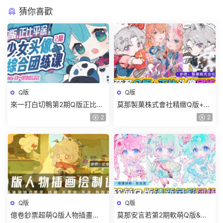
猜你喜歡
Q版
Q版
來一打白切鴨第2期Q版正比平
莫那製菓株式會社精緻Q版+正
塗少女頭像綜合團練課
比頭像團練2024【畫質高清有
2
2
2025【畫質高清有課件沒筆
筆刷】
刷】
Q版
Q版
億卷鈔票超萌Q版人物插畫
莫那安言若第2期軟萌Q版&清