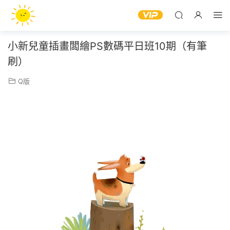
小新兒童插畫闆繪PS數碼平日班10期（有筆
刷）
Q版