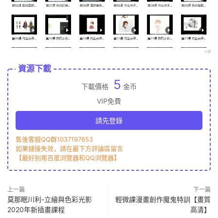
資源下載
5
下載價格
金币
VIP免費
請先登錄
售後客服QQ群1037197653
如果鏈接失效，請在最下方評論區留言
【最好别用百度浏覽器和QQ浏覽器】
上一篇
下一篇
莫那眠川利-立繪與色彩光影
輕微課漫畫創作魔鬼特訓【畫質
2020年新插畫課程
高清】