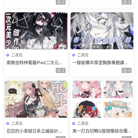
練2025【畫質高清隻有視頻】
光影特訓班2024【畫質高清隻
2
2
有視頻】
二次元
二次元
南無加特林葡薩iPad二次元美
一錄偷懶半厚塗胸像專題課
少女創作班2024【畫質高清隻
2024第1期【畫質高清隻有視
2
2
有視頻】
頻】
二次元
二次元
忍忍的小青蛙日系立繪設計
來一打白切鴨Q版頭像綜合團
2024團練2期插畫教程【畫質
練插畫教程【畫質不錯有課