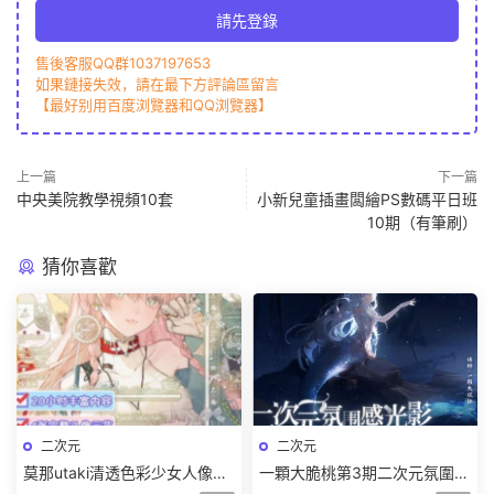
請先登錄
售後客服QQ群1037197653
如果鏈接失效，請在最下方評論區留言
【最好别用百度浏覽器和QQ浏覽器】
上一篇
下一篇
中央美院教學視頻10套
小新兒童插畫闆繪PS數碼平日班
10期（有筆刷）
猜你喜歡
二次元
二次元
莫那utaki清透色彩少女人像團
一顆大脆桃第3期二次元氛圍感