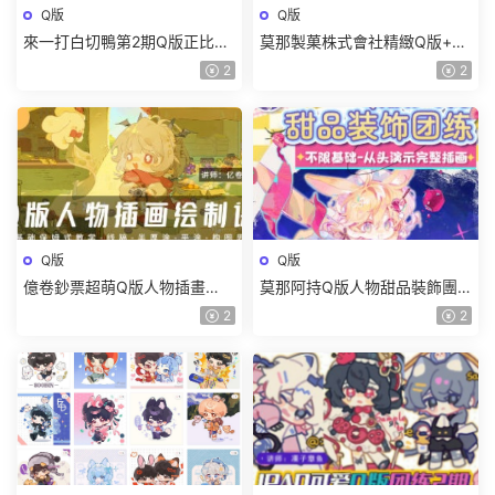
Q版
Q版
來一打白切鴨第2期Q版正比平
莫那製菓株式會社精緻Q版+正
塗少女頭像綜合團練課
比頭像團練2024【畫質高清有
2
2
2025【畫質高清有課件沒筆
筆刷】
刷】
Q版
Q版
億卷鈔票超萌Q版人物插畫
莫那阿持Q版人物甜品裝飾團
2025【畫質高清隻有視頻】
練2024【畫質高清隻有視頻】
2
2