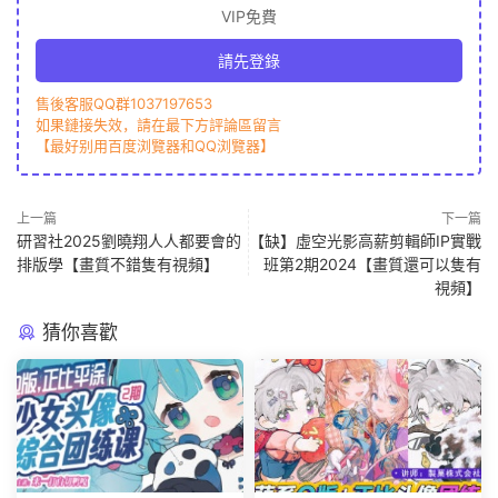
VIP免費
請先登錄
售後客服QQ群1037197653
如果鏈接失效，請在最下方評論區留言
【最好别用百度浏覽器和QQ浏覽器】
上一篇
下一篇
研習社2025劉曉翔人人都要會的
【缺】虛空光影高薪剪輯師IP實戰
排版學【畫質不錯隻有視頻】
班第2期2024【畫質還可以隻有
視頻】
猜你喜歡