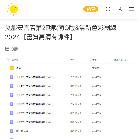
莫那安言若第2期軟萌Q版&清新色彩團練
2024【畫質高清有課件】
Q版