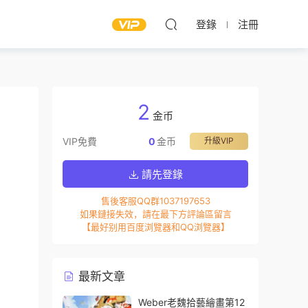
登錄
注冊
2
金币
VIP免費
0
金币
升級VIP
請先登錄
售後客服QQ群1037197653
如果鏈接失效，請在最下方評論區留言
【最好别用百度浏覽器和QQ浏覽器】
最新文章
Weber老魏拾藝繪畫第12