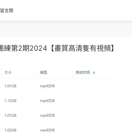
留言闆
Q版團練第2期2024【畫質高清隻有視頻】