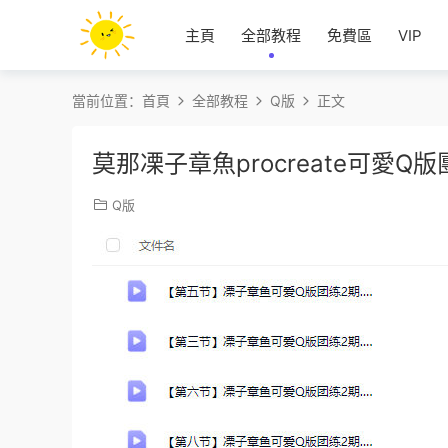
主頁
全部教程
免費區
VIP
當前位置：
首頁
全部教程
Q版
正文
莫那凓子章魚procreate可愛
Q版