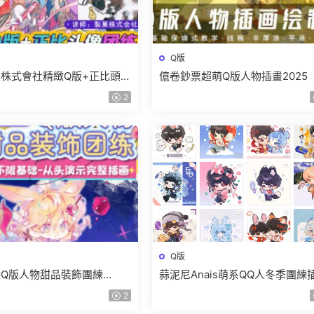
Q版
株式會社精緻Q版+正比頭像
億卷鈔票超萌Q版人物插畫2025
24【畫質高清有筆刷】
質高清隻有視頻】
2
Q版
Q版人物甜品裝飾團練
蒜泥尼Anais萌系QQ人冬季團練
【畫質高清隻有視頻】
教程【畫質不錯有筆刷課件】
2