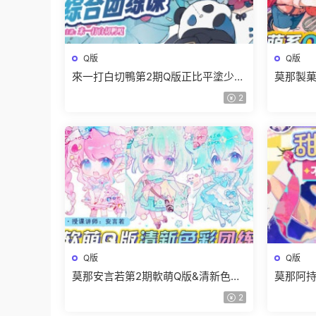
Q版
Q版
來一打白切鴨第2期Q版正比平塗少女
莫那製菓
頭像綜合團練課2025【畫質高清有課
團練20
2
件沒筆刷】
Q版
Q版
莫那安言若第2期軟萌Q版&清新色彩
莫那阿持
團練2024【畫質高清有課件】
2024
2