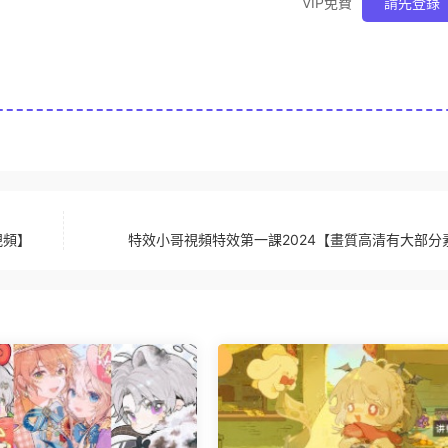
VIP免費
請先登錄
視頻】
特效小哥視頻特效第一課2024【畫質高清有大部分