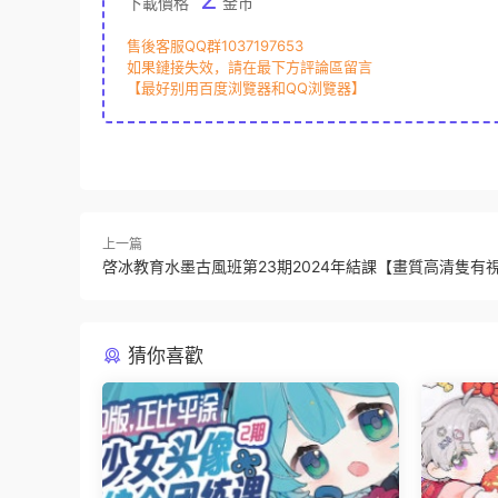
下載價格
金币
售後客服QQ群1037197653
如果鏈接失效，請在最下方評論區留言
【最好别用百度浏覽器和QQ浏覽器】
上一篇
啓冰教育水墨古風班第23期2024年結課【畫質高清隻有
猜你喜歡