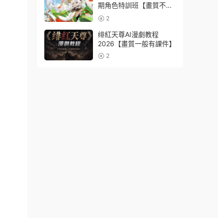
期角色特訓班【畫質不錯
隻有視頻】
2
绯紅天尊AI漫劇教程
2026【畫質一般有課件】
2