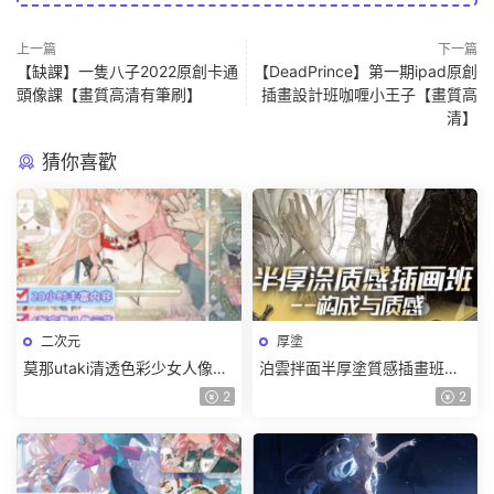
上一篇
下一篇
【缺課】一隻八子2022原創卡通
【DeadPrince】第一期ipad原創
頭像課【畫質高清有筆刷】
插畫設計班咖喱小王子【畫質高
清】
猜你喜歡
二次元
厚塗
莫那utaki清透色彩少女人像團
泊雲拌面半厚塗質感插畫班第1
練2025【畫質高清隻有視頻】
期2024【畫質高清隻有視頻】
2
2