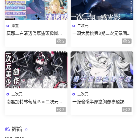
厚塗
二次元
莫那二右清透僞厚塗頭像團練
一顆大脆桃第3期二次元氛圍感
2025【畫質高清有課件和筆
光影特訓班2024【畫質高清隻
2
2
刷】
有視頻】
二次元
二次元
南無加特林葡薩iPad二次元美
一錄偷懶半厚塗胸像專題課
少女創作班2024【畫質高清隻
2024第1期【畫質高清隻有視
2
2
有視頻】
頻】
評論
0