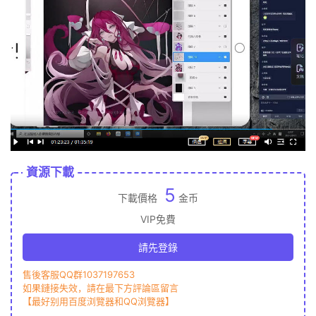
資源下載
5
下載價格
金币
VIP免費
請先登錄
售後客服QQ群1037197653
如果鏈接失效，請在最下方評論區留言
【最好别用百度浏覽器和QQ浏覽器】