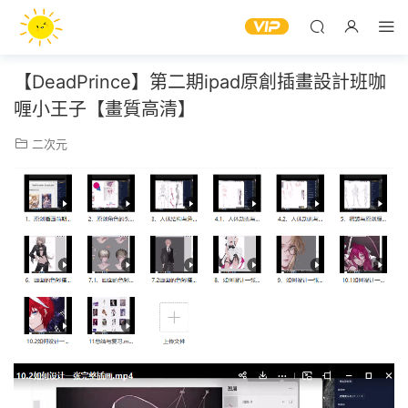
【DeadPrince】第二期ipad原創插畫設計班咖
喱小王子【畫質高清】
二次元