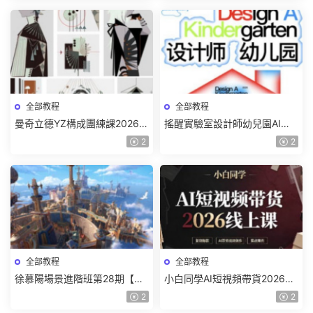
全部教程
全部教程
曼奇立德YZ構成團練課2026年
搖醒實驗室設計師幼兒園AI軟
8月已結課【畫質高清有課件】
件基礎課2025【畫質不錯有素
2
2
材】
全部教程
全部教程
徐慕陽場景進階班第28期【畫
小白同學AI短視頻帶貨2026線
質高清有資料】
上課【畫質不錯有素材】
2
2