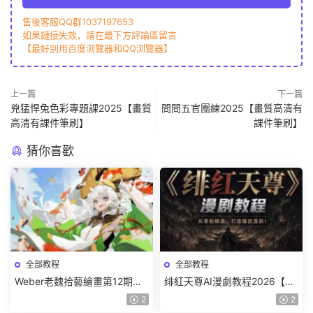
售後客服QQ群1037197653
如果鏈接失效，請在最下方評論區留言
【最好别用百度浏覽器和QQ浏覽器】
上一篇
下一篇
兇猛悍兔色彩專題課2025【畫質
問問五官團練2025【畫質高清有
高清有課件筆刷】
課件筆刷】
猜你喜歡
全部教程
全部教程
Weber老魏拾藝繪畫第12期角
绯紅天尊AI漫劇教程2026【畫
色特訓班【畫質不錯隻有視
質一般有課件】
2
2
頻】