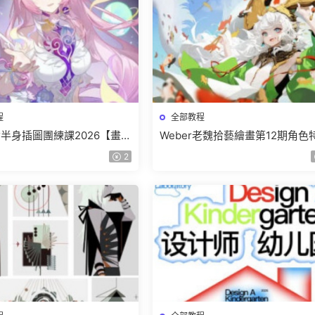
程
全部教程
少女半身插圖團練課2026【畫質
Weber老魏拾藝繪畫第12期角色
有視頻】
班【畫質不錯隻有視頻】
2