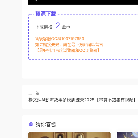
資源下載
2
下載價格
金币
售後客服QQ群1037197653
如果鏈接失效，請在最下方評論區留言
【最好别用百度浏覽器和QQ浏覽器】
上一篇
楊文炳AI動畫故事多模訓練營2025【畫質不錯隻有視頻】
猜你喜歡