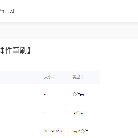
留言闆
有課件筆刷】