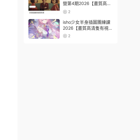
營第4期2026【畫質高清
有資料】
2
isho少女半身插圖團練課
2026【畫質高清隻有視
頻】
2