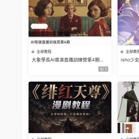
全部教程
全部教
大象學長AI導演直播訓練營第4期
isho
2026【畫質高清有資料】
高清隻
2