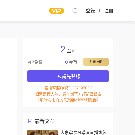
登錄
注冊
2
金币
VIP免費
0
金币
升級VIP
請先登錄
售後客服QQ群1037197653
如果鏈接失效，請在最下方評論區留言
【最好别用百度浏覽器和QQ浏覽器】
最新文章
大象學長AI導演直播訓練