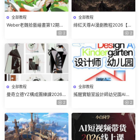
全部教程
全部教程
Weber老魏拾藝繪畫第12期角
绯紅天尊AI漫劇教程2026【畫
色特訓班【畫質不錯隻有視
質一般有課件】
2
2
頻】
全部教程
全部教程
曼奇立德YZ構成團練課2026年
搖醒實驗室設計師幼兒園AI軟
8月已結課【畫質高清有課件】
件基礎課2025【畫質不錯有素
2
2
材】