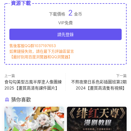
資源下載
2
下載價格
金币
VIP免費
請先登錄
售後客服QQ群1037197653
如果鏈接失效，請在最下方評論區留言
【最好别用百度浏覽器和QQ浏覽器】
上一篇
下一篇
食勾勾美型古風半厚塗人像團練
不熬夜樂日系色彩插圖班第2期
2025【畫質高清有課件圖片】
2024【畫質高清隻有視頻】
猜你喜歡