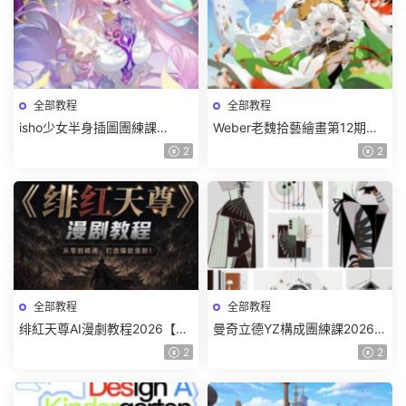
全部教程
全部教程
isho少女半身插圖團練課
Weber老魏拾藝繪畫第12期角
2026【畫質高清隻有視頻】
色特訓班【畫質不錯隻有視
2
2
頻】
全部教程
全部教程
绯紅天尊AI漫劇教程2026【畫
曼奇立德YZ構成團練課2026年
質一般有課件】
8月已結課【畫質高清有課件】
2
2