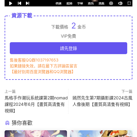
資源下載
2
下載價格
金币
VIP免費
請先登錄
售後客服QQ群1037197653
如果鏈接失效，請在最下方評論區留言
【最好别用百度浏覽器和QQ浏覽器】
上一篇
下一篇
馬格手作潮玩系統課第2期nomad
嫣然先生第7期攝影課2024古風
課程2024年6月【畫質高清隻有
人像後期【畫質高清隻有視頻】
視頻】
猜你喜歡