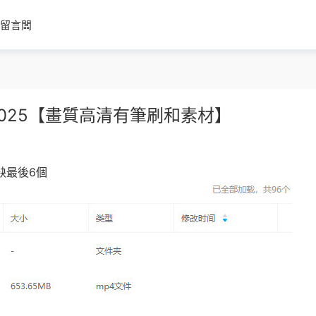
留言闆
025【畫質高清有筆刷和素材】
缺最後6個