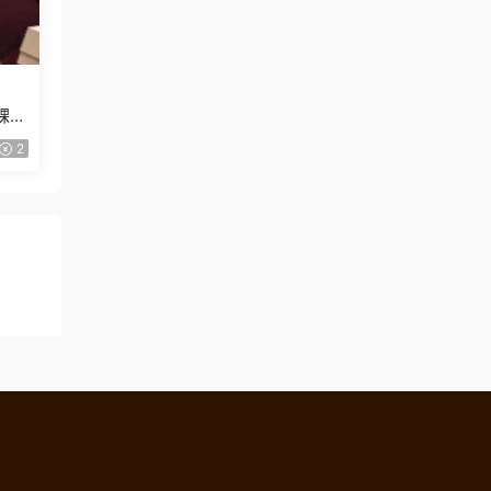
課
2
！