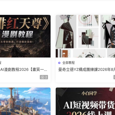
程
全部教程
AI漫劇教程2026【畫質一般
曼奇立德YZ構成團練課2026年8
】
結課【畫質高清有課件】
2