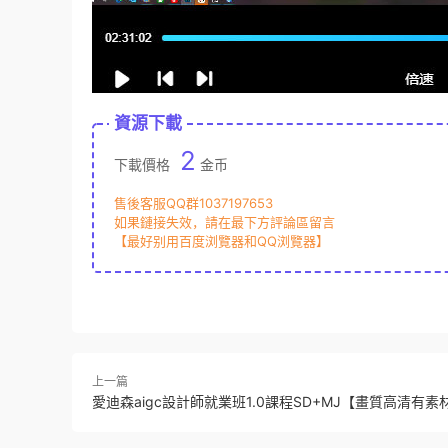
資源下載
2
下載價格
金币
售後客服QQ群1037197653
如果鏈接失效，請在最下方評論區留言
【最好别用百度浏覽器和QQ浏覽器】
上一篇
愛迪森aigc設計師就業班1.0課程SD+MJ【畫質高清有素