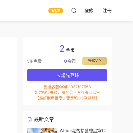
登錄
注冊
2
金币
VIP免費
0
金币
升級VIP
請先登錄
售後客服QQ群1037197653
如果鏈接失效，請在最下方評論區留言
【最好别用百度浏覽器和QQ浏覽器】
最新文章
Weber老魏拾藝繪畫第12