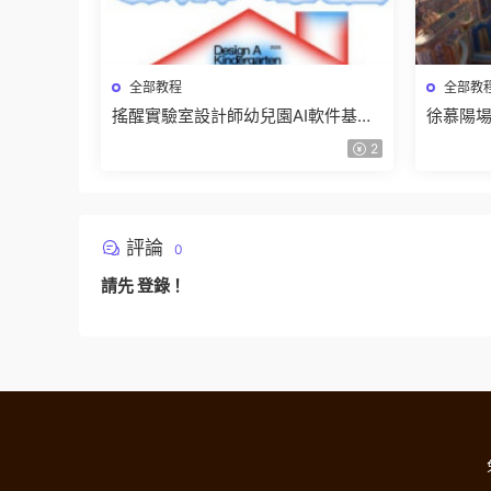
全部教程
全部教
搖醒實驗室設計師幼兒園AI軟件基礎
徐慕陽場
課2025【畫質不錯有素材】
有資料
2
評論
0
請先
登錄
！