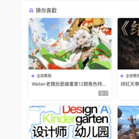
猜你喜歡
全部教程
全部教
Weber老魏拾藝繪畫第12期角色特訓
绯紅天尊
班【畫質不錯隻有視頻】
有課件
2