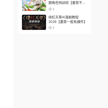
期角色特訓班【畫質不錯
隻有視頻】
2
绯紅天尊AI漫劇教程
2026【畫質一般有課件】
2