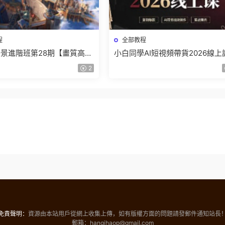
程
全部教程
景進階班第28期【畫質高清
小白同學AI短視頻帶貨2026線上
】
【畫質不錯有素材】
2
免責聲明：
資源由本站用戶從網上收集上傳，如有版權方面的問題請發郵件通知站長
郵箱：hanqihaop@gmail.com