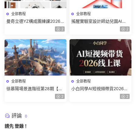
全部教程
全部教程
曼奇立德YZ構成團練課2026年
搖醒實驗室設計師幼兒園AI軟
8月已結課【畫質高清有課件】
件基礎課2025【畫質不錯有素
2
2
材】
全部教程
全部教程
徐慕陽場景進階班第28期【畫
小白同學AI短視頻帶貨2026線
質高清有資料】
上課【畫質不錯有素材】
2
2
評論
0
請先
登錄
！