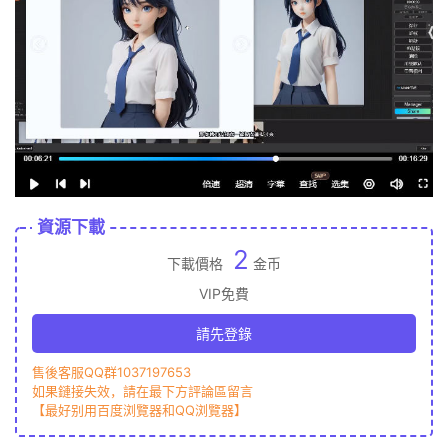
資源下載
2
下載價格
金币
VIP免費
請先登錄
售後客服QQ群1037197653
如果鏈接失效，請在最下方評論區留言
【最好别用百度浏覽器和QQ浏覽器】