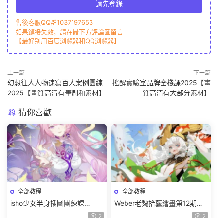
請先登錄
售後客服QQ群1037197653
如果鏈接失效，請在最下方評論區留言
【最好别用百度浏覽器和QQ浏覽器】
上一篇
下一篇
幻想往人人物速寫百人案例團練
搖醒實驗室品牌全棧課2025【畫
2025【畫質高清有筆刷和素材】
質高清有大部分素材】
猜你喜歡
全部教程
全部教程
isho少女半身插圖團練課
Weber老魏拾藝繪畫第12期角
2026【畫質高清隻有視頻】
色特訓班【畫質不錯隻有視
2
2