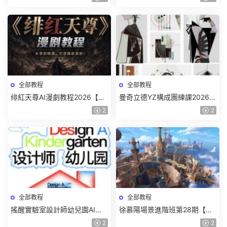
頻】
全部教程
全部教程
绯紅天尊AI漫劇教程2026【畫
曼奇立德YZ構成團練課2026年
質一般有課件】
8月已結課【畫質高清有課件】
2
2
全部教程
全部教程
搖醒實驗室設計師幼兒園AI軟
徐慕陽場景進階班第28期【畫
件基礎課2025【畫質不錯有素
質高清有資料】
2
2