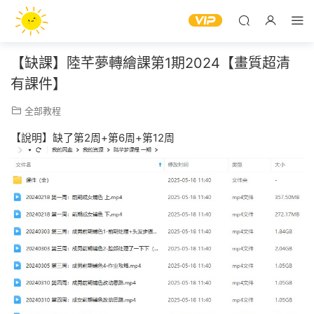
【缺課】陸芊夢轉繪課第1期2024【畫質超清
有課件】
全部教程
【說明】缺了第2周+第6周+第12周