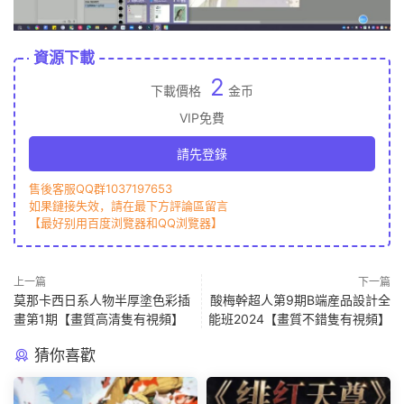
資源下載
2
下載價格
金币
VIP免費
請先登錄
售後客服QQ群1037197653
如果鏈接失效，請在最下方評論區留言
【最好别用百度浏覽器和QQ浏覽器】
上一篇
下一篇
莫那卡西日系人物半厚塗色彩插
酸梅幹超人第9期B端産品設計全
畫第1期【畫質高清隻有視頻】
能班2024【畫質不錯隻有視頻】
猜你喜歡