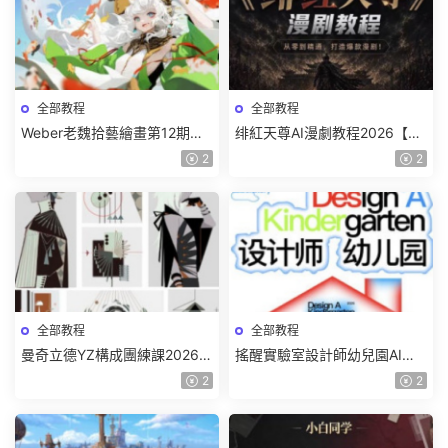
全部教程
全部教程
Weber老魏拾藝繪畫第12期角
绯紅天尊AI漫劇教程2026【畫
色特訓班【畫質不錯隻有視
質一般有課件】
2
2
頻】
全部教程
全部教程
曼奇立德YZ構成團練課2026年
搖醒實驗室設計師幼兒園AI軟
8月已結課【畫質高清有課件】
件基礎課2025【畫質不錯有素
2
2
材】