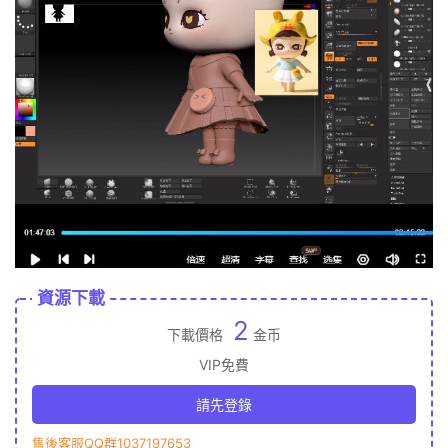
資源下載
2
下載價格
金币
VIP免費
請先登錄
售後客服QQ群1037197653