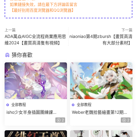
如果鏈接失效，請在最下方評論區留言
【最好别用百度浏覽器和QQ浏覽器】
上一篇
下一篇
ADA萬焱AIGC全流程商業應用思
niaoniao第4期zbursh【畫質高清
維2024【畫質高清隻有視頻】
有大部分素材】
猜你喜歡
全部教程
全部教程
isho少女半身插圖團練課
Weber老魏拾藝繪畫第12期角
2026【畫質高清隻有視頻】
色特訓班【畫質不錯隻有視
2
2
頻】