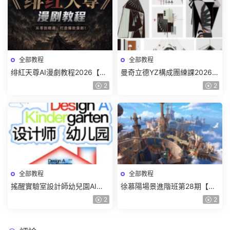
全部教程
全部教程
绯紅天尊AI漫劇教程2026【畫
曼奇立德YZ構成團練課2026年
質一般有課件】
8月已結課【畫質高清有課件】
2
2
全部教程
全部教程
搖醒實驗室設計師幼兒園AI軟
徐慕陽場景進階班第28期【畫
件基礎課2025【畫質不錯有素
質高清有資料】
2
2
材】