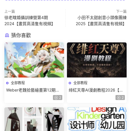
上一篇
下一篇
徐老瞎婚攝訓練營第4期
小田不太甜創意小頭像團練
2024【畫質高清隻有視頻】
2025【畫質高清隻有視頻】
猜你喜歡
全部教程
全部教程
Weber老魏拾藝繪畫第12期角
绯紅天尊AI漫劇教程2026【畫
色特訓班【畫質不錯隻有視
質一般有課件】
2
2
頻】