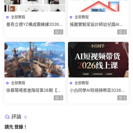
全部教程
全部教程
曼奇立德YZ構成團練課2026年
搖醒實驗室設計師幼兒園AI軟
8月已結課【畫質高清有課件】
件基礎課2025【畫質不錯有素
2
2
材】
全部教程
全部教程
徐慕陽場景進階班第28期【畫
小白同學AI短視頻帶貨2026線
質高清有資料】
上課【畫質不錯有素材】
2
2
評論
0
請先
登錄
！