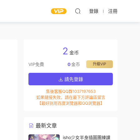
登錄
注冊
2
金币
VIP免費
0
金币
升級VIP
請先登錄
售後客服QQ群1037197653
如果鏈接失效，請在最下方評論區留言
【最好别用百度浏覽器和QQ浏覽器】
最新文章
isho少女半身插圖團練課