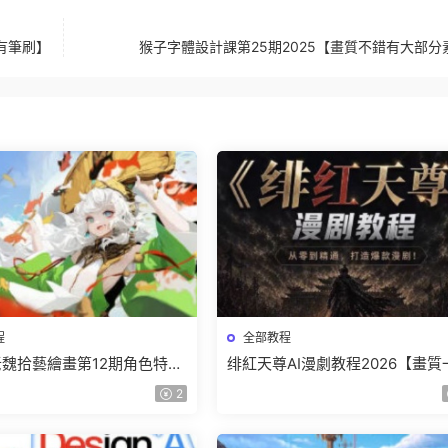
清有筆刷】
猴子字體設計課第25期2025【畫質不錯有大部分
程
全部教程
r老魏拾藝繪畫第12期角色特訓
绯紅天尊AI漫劇教程2026【畫質
質不錯隻有視頻】
有課件】
2