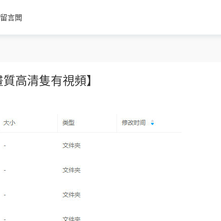
留言闆
畫質高清隻有視頻】