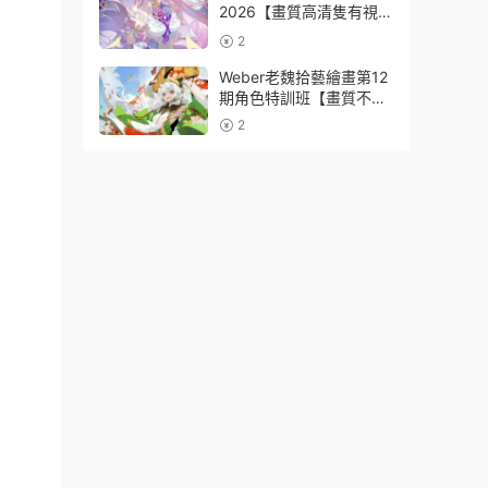
2026【畫質高清隻有視
頻】
2
Weber老魏拾藝繪畫第12
期角色特訓班【畫質不錯
隻有視頻】
2