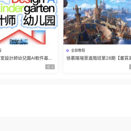
程
全部教程
室設計師幼兒園AI軟件基礎
徐慕陽場景進階班第28期【畫質
5【畫質不錯有素材】
有資料】
2