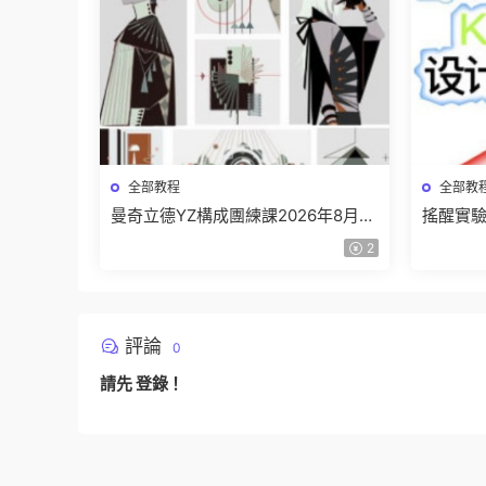
全部教程
全部教
曼奇立德YZ構成團練課2026年8月已
搖醒實驗
結課【畫質高清有課件】
課202
2
評論
0
請先
登錄
！