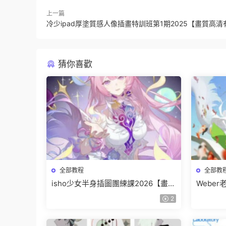
上一篇
冷少ipad厚塗質感人像插畫特訓班第1期2025【畫質高
猜你喜歡
全部教程
全部教
isho少女半身插圖團練課2026【畫質
Webe
高清隻有視頻】
班【畫
2