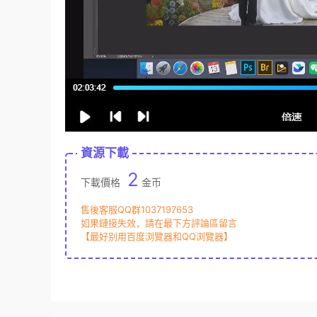
資源下載
2
下載價格
金币
售後客服QQ群1037197653
如果鏈接失效，請在最下方評論區留言
【最好别用百度浏覽器和QQ浏覽器】