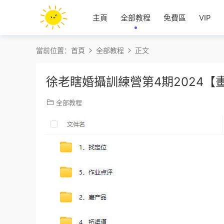
主頁
全部教程
免費區
VIP
當前位置：
首頁
全部教程
正文
徐老瞎婚攝訓練營第4期2024【
全部教程