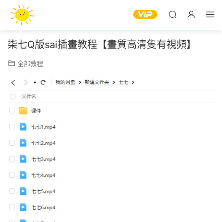
柒七Q版sai插畫教程【畫質高清隻有視頻】
全部教程