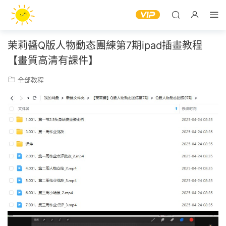
茉莉醬Q版人物動态團練第7期ipad插畫教程
【畫質高清有課件】
全部教程