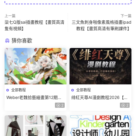
上一篇
下一篇
柒七Q版sai插畫教程【畫質高清
三文魚刺身啪像素風格插畫ipad
隻有視頻】
教程【畫質高清有筆刷課件】
猜你喜歡
全部教程
全部教程
Weber老魏拾藝繪畫第12期角
绯紅天尊AI漫劇教程2026【畫
色特訓班【畫質不錯隻有視
質一般有課件】
2
2
頻】