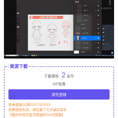
資源下載
2
下載價格
金币
VIP免費
請先登錄
售後客服QQ群1037197653
如果鏈接失效，請在最下方評論區留言
【最好别用百度浏覽器和QQ浏覽器】