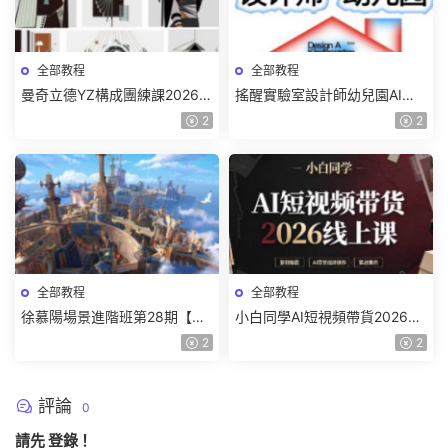
全部教程
全部教程
曼奇立德YZ構成團練課2026年
搖醒實驗室設計師幼兒園AI軟
8月已結課【畫質高清有課件】
件基礎課2025【畫質不錯有素
2
2
材】
全部教程
全部教程
徐慕陽場景進階班第28期【畫
小白同學AI短視頻帶貨2026線
質高清有資料】
上課【畫質不錯有素材】
2
2
評論
0
請先
登錄
！