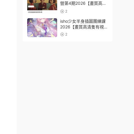
營第4期2026【畫質高清
有資料】
2
isho少女半身插圖團練課
2026【畫質高清隻有視
頻】
2