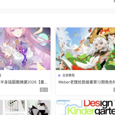
程
全部教程
少女半身插圖團練課2026【畫質
Weber老魏拾藝繪畫第12期角色
有視頻】
班【畫質不錯隻有視頻】
2