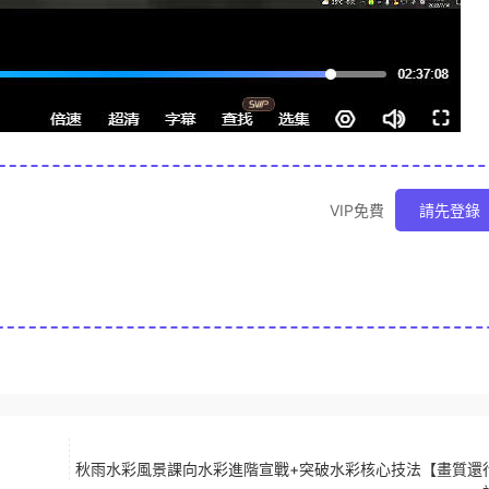
VIP免費
請先登錄
秋雨水彩風景課向水彩進階宣戰+突破水彩核心技法【畫質還