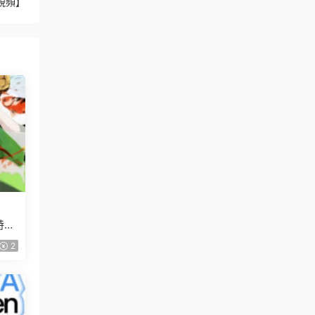
視頻】
特訓
2