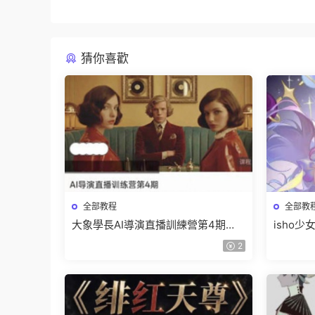
猜你喜歡
全部教程
全部教
大象學長AI導演直播訓練營第4期
isho
2026【畫質高清有資料】
高清隻
2