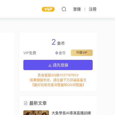
登錄
注冊
2
金币
VIP免費
0
金币
升級VIP
請先登錄
售後客服QQ群1037197653
如果鏈接失效，請在最下方評論區留言
【最好别用百度浏覽器和QQ浏覽器】
最新文章
大象學長AI導演直播訓練