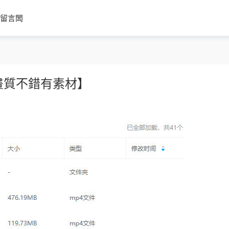
留言闆
畫質不錯有素材】