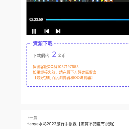
資源下載
2
下載價格
金币
售後客服QQ群1037197653
如果鏈接失效，請在最下方評論區留言
【最好别用百度浏覽器和QQ浏覽器】
上一篇
Haoye水彩2023旅行手帳課【畫質不錯隻有視頻】