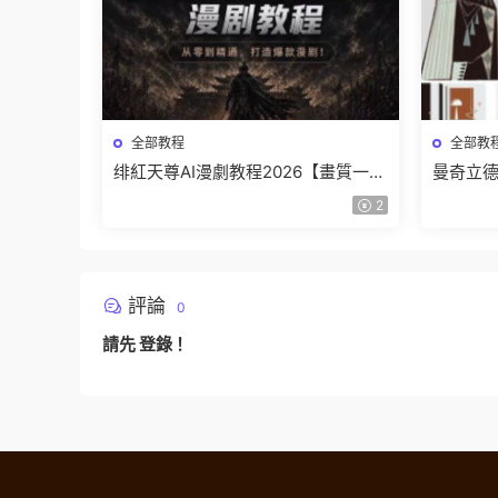
全部教程
全部教
绯紅天尊AI漫劇教程2026【畫質一般
曼奇立德
有課件】
結課【
2
評論
0
請先
登錄
！