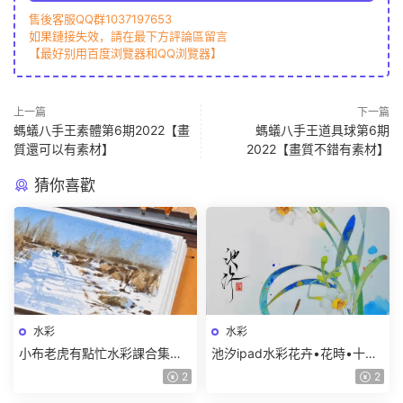
售後客服QQ群1037197653
如果鏈接失效，請在最下方評論區留言
【最好别用百度浏覽器和QQ浏覽器】
上一篇
下一篇
螞蟻八手王素體第6期2022【畫
螞蟻八手王道具球第6期
質還可以有素材】
2022【畫質不錯有素材】
猜你喜歡
水彩
水彩
小布老虎有點忙水彩課合集
池汐ipad水彩花卉•花時•十二
【畫質高清隻有視頻】
月曆花【畫質還行隻有視頻】
2
2