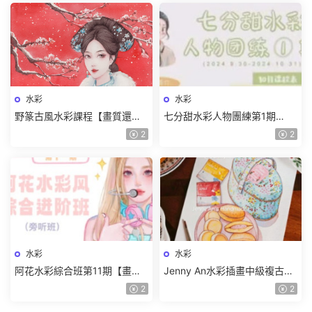
水彩
水彩
野篆古風水彩課程【畫質還行
七分甜水彩人物團練第1期
隻有視頻】
2024【畫質較差有筆刷和素
2
2
材】
水彩
水彩
阿花水彩綜合班第11期【畫質
Jenny An水彩插畫中級複古包
高清有筆刷和素材】
裝系列【畫質還行有課件】
2
2