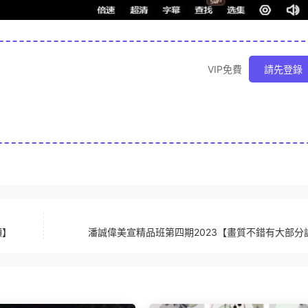
VIP免費
請先登錄
頻】
潘誠偉美宣精品班第四期2023【畫質不錯有大部分