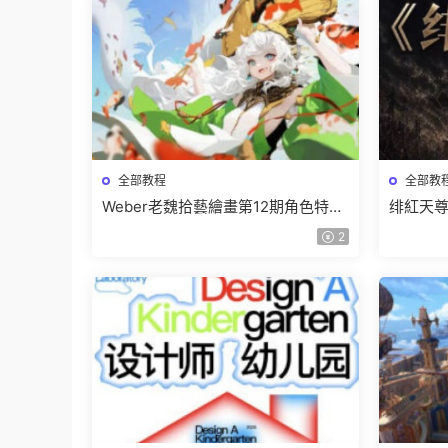
全部教程
全部教
Weber老魏拾藝繪畫第12期角色特訓
绯紅天尊
班【畫質不錯隻有視頻】
有課件
2