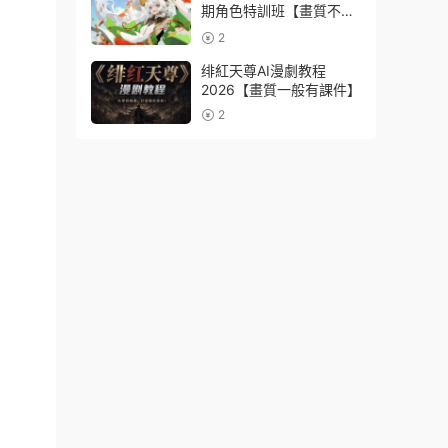
期角色特訓班【畫質不錯
隻有視頻】
2
绯紅天尊AI漫劇教程
2026【畫質一般有課件】
2