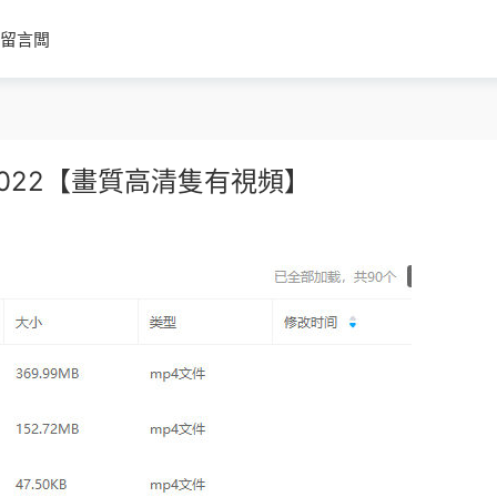
留言闆
022【畫質高清隻有視頻】