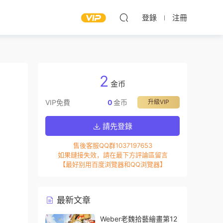
登錄
注冊
2
金币
VIP免費
0
金币
升級VIP
請先登錄
售後客服QQ群1037197653
如果鏈接失效，請在最下方評論區留言
【最好别用百度浏覽器和QQ浏覽器】
最新文章
Weber老魏拾藝繪畫第12