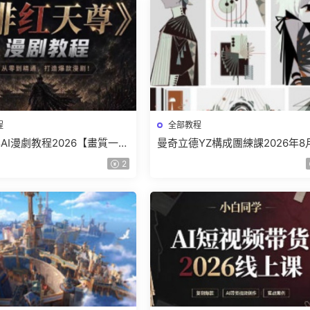
程
全部教程
AI漫劇教程2026【畫質一般
曼奇立德YZ構成團練課2026年8
】
結課【畫質高清有課件】
2