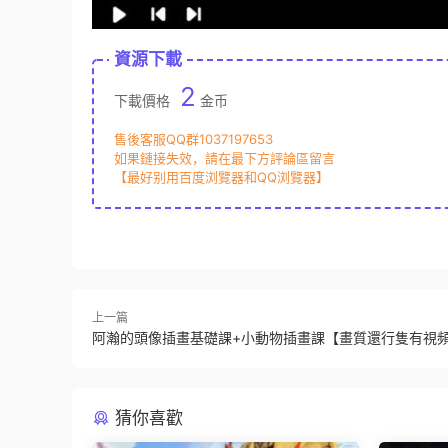
資源下載
2
下載價格
金币
售後客服QQ群1037197653
如果鏈接失效，請在最下方評論區留言
【最好别用百度浏覽器和QQ浏覽器】
上一篇
阿瀚的頭像插畫基礎課+小動物插畫課【畫質還行隻有視
猜你喜歡