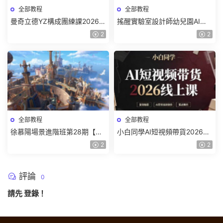
全部教程
全部教程
曼奇立德YZ構成團練課2026年
搖醒實驗室設計師幼兒園AI軟
8月已結課【畫質高清有課件】
件基礎課2025【畫質不錯有素
2
2
材】
全部教程
全部教程
徐慕陽場景進階班第28期【畫
小白同學AI短視頻帶貨2026線
質高清有資料】
上課【畫質不錯有素材】
2
2
評論
0
請先
登錄
！