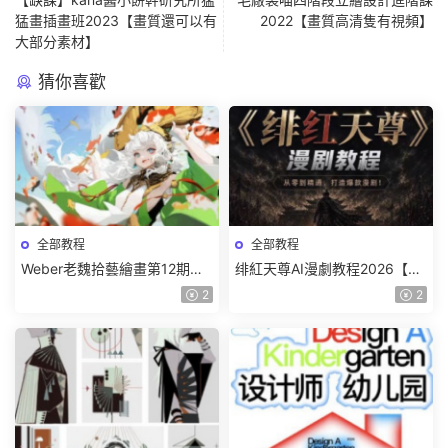
猛畫插畫班2023【畫質還可以有
2022【畫質高清隻有視頻】
大部分素材】
猜你喜歡
全部教程
全部教程
Weber老魏拾藝繪畫第12期角
绯紅天尊AI漫劇教程2026【畫
色特訓班【畫質不錯隻有視
質一般有課件】
2
2
頻】