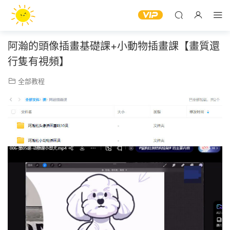
阿瀚的頭像插畫基礎課+小動物插畫課【畫質還
行隻有視頻】
全部教程