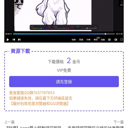
資源下載
2
下載價格
金币
VIP免費
請先登錄
售後客服QQ群1037197653
如果鏈接失效，請在最下方評論區留言
【最好别用百度浏覽器和QQ浏覽器】
上一篇
下一篇
【缺課】kana醬小餅幹研究所猛
毛廠袋喵四階段立繪設計進階課