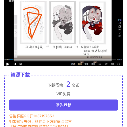
資源下載
2
下載價格
金币
VIP免費
請先登錄
售後客服QQ群1037197653
如果鏈接失效，請在最下方評論區留言
【最好别用百度浏覽器和QQ浏覽器】