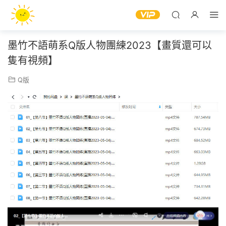
墨竹不語萌系Q版人物團練2023【畫質還可以
隻有視頻】
Q版