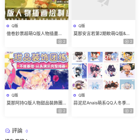
Q版
Q版
億卷鈔票超萌Q版人物插畫
莫那安言若第2期軟萌Q版&清
2025【畫質高清隻有視頻】
新色彩團練2024【畫質高清有
2
2
課件】
Q版
Q版
莫那阿持Q版人物甜品裝飾團
蒜泥尼Anais萌系QQ人冬季團
練2024【畫質高清隻有視頻】
練插畫教程【畫質不錯有筆刷
2
2
課件】
評論
0