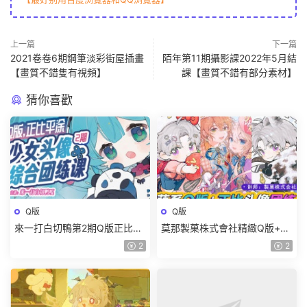
上一篇
下一篇
2021卷卷6期鋼筆淡彩街屋插畫
陌年第11期攝影課2022年5月結
【畫質不錯隻有視頻】
課【畫質不錯有部分素材】
猜你喜歡
Q版
Q版
來一打白切鴨第2期Q版正比平
莫那製菓株式會社精緻Q版+正
塗少女頭像綜合團練課
比頭像團練2024【畫質高清有
2
2
2025【畫質高清有課件沒筆
筆刷】
刷】