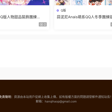
Q版
Q版人物甜品裝飾團練
蒜泥尼Anais萌系QQ人冬季團練
【畫質高清隻有視頻】
教程【畫質不錯有筆刷課件】
2
免責聲明：
資源由本站用戶從網上收集上傳，如有版權方面的問題請發郵件通知站長
郵箱：hanqihaop@gmail.com