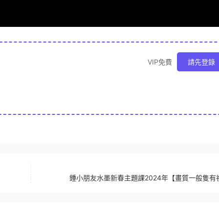
VIP免費
請先登錄
鍾小朋友水墨新春主題課2024年【畫質一般隻有