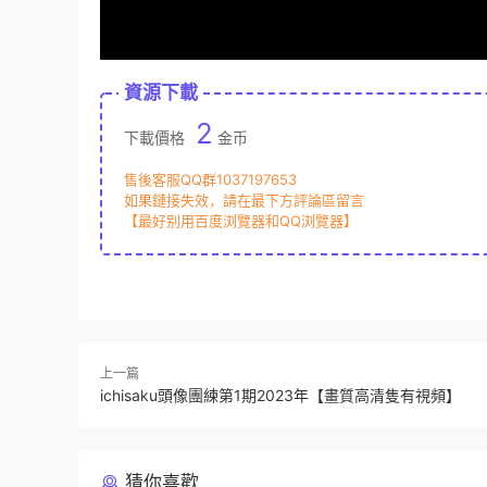
資源下載
2
下載價格
金币
售後客服QQ群1037197653
如果鏈接失效，請在最下方評論區留言
【最好别用百度浏覽器和QQ浏覽器】
上一篇
ichisaku頭像團練第1期2023年【畫質高清隻有視頻】
猜你喜歡