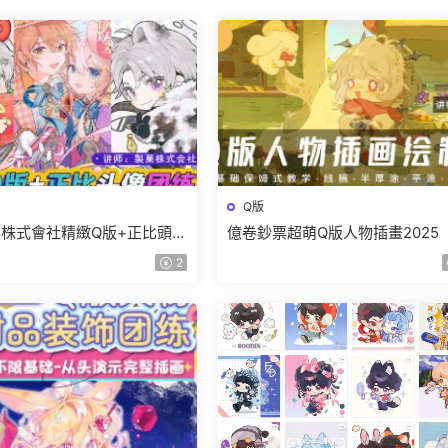
Q版
株式會社精緻Q版+正比頭像
億卷鈔票超萌Q版人物插畫2025
24【畫質高清有筆刷】
質高清隻有視頻】
2