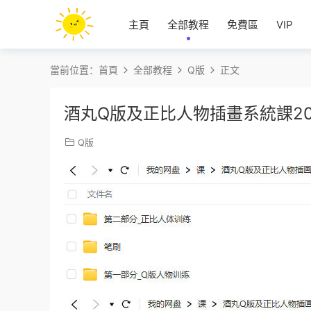
主頁
全部教程
免費區
VIP
當前位置：
首頁
全部教程
Q版
正文
酒丸Q版及正比人物插畫系統課2
Q版