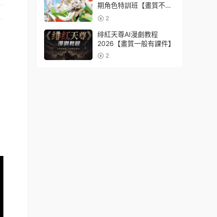
期角色特訓班【畫質不錯
隻有視頻】
2
绯紅天尊AI漫劇教程
2026【畫質一般有課件】
2