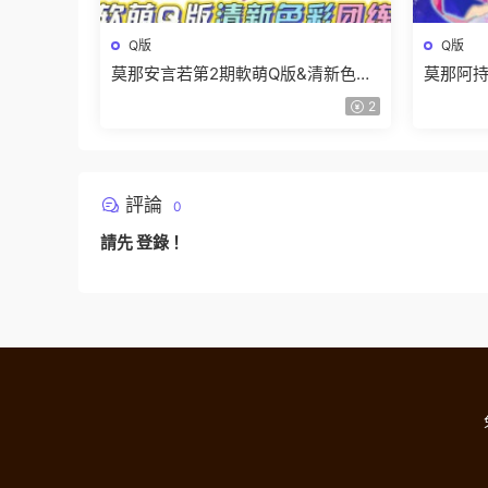
Q版
Q版
莫那安言若第2期軟萌Q版&清新色彩
莫那阿持
團練2024【畫質高清有課件】
2024
2
評論
0
請先
登錄
！