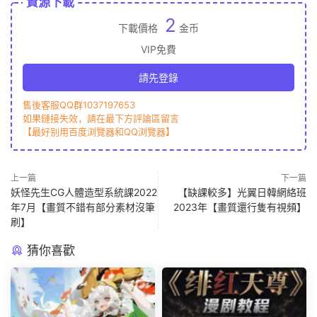
資源下載
2
下載價格
金币
VIP免費
請先登錄
售後客服QQ群1037197653
如果鏈接失效，請在最下方評論區留言
【最好别用百度浏覽器和QQ浏覽器】
上一篇
下一篇
妖怪先生CG人體造型系統課2022
【缺課較多】光翼日韓網絡班
年7月【畫質不錯有部分素材沒筆
2023年【畫質還行隻有視頻】
刷】
猜你喜歡