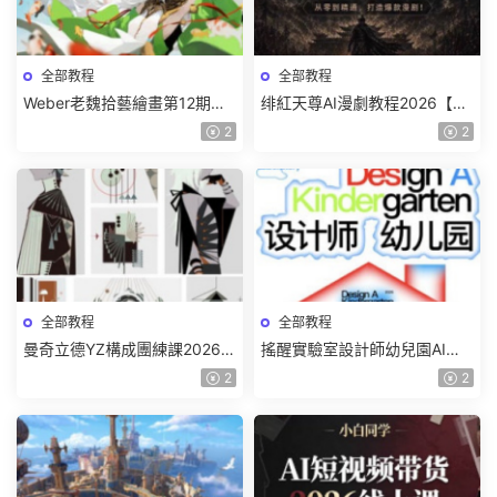
全部教程
全部教程
Weber老魏拾藝繪畫第12期角
绯紅天尊AI漫劇教程2026【畫
色特訓班【畫質不錯隻有視
質一般有課件】
2
2
頻】
全部教程
全部教程
曼奇立德YZ構成團練課2026年
搖醒實驗室設計師幼兒園AI軟
8月已結課【畫質高清有課件】
件基礎課2025【畫質不錯有素
2
2
材】