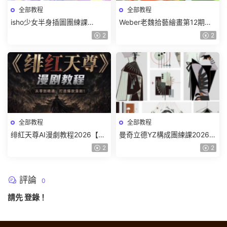
全部教程
全部教程
isho少女半身插圖團練課
Weber老魏拾藝繪畫第12期角
2026【畫質高清隻有視頻】
色特訓班【畫質不錯隻有視
2
2
頻】
全部教程
全部教程
绯紅天尊AI漫劇教程2026【畫
曼奇立德YZ構成團練課2026年
質一般有課件】
8月已結課【畫質高清有課件】
2
2
評論
0
請先
登錄
！