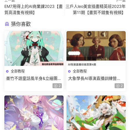
上一篇
下一篇
EM7用得上的AI商業課2023【畫
三戶人leo美宣插畫精英班2023年
質高清隻有視頻】
第11期【畫質不錯隻有視頻】
猜你喜歡
全部教程
全部教程
墨竹不語童話風半身&立繪團練
大象學長AI導演直播訓練營第4
課2026【畫質高清有課件筆
期2026【畫質高清有資料】
2
2
刷】