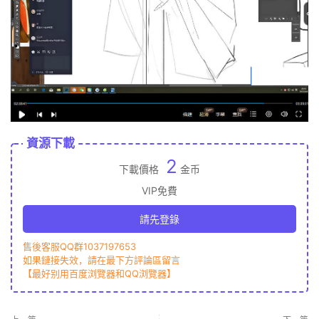
資源下載
2
下載價格
金币
VIP免費
請先登錄
售後客服QQ群1037197653
如果鏈接失效，請在最下方評論區留言
【最好别用百度浏覽器和QQ浏覽器】