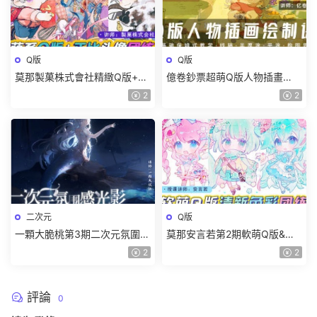
Q版
Q版
莫那製菓株式會社精緻Q版+正
億卷鈔票超萌Q版人物插畫
比頭像團練2024【畫質高清有
2025【畫質高清隻有視頻】
2
2
筆刷】
二次元
Q版
一顆大脆桃第3期二次元氛圍感
莫那安言若第2期軟萌Q版&清
光影特訓班2024【畫質高清隻
新色彩團練2024【畫質高清有
2
2
有視頻】
課件】
評論
0