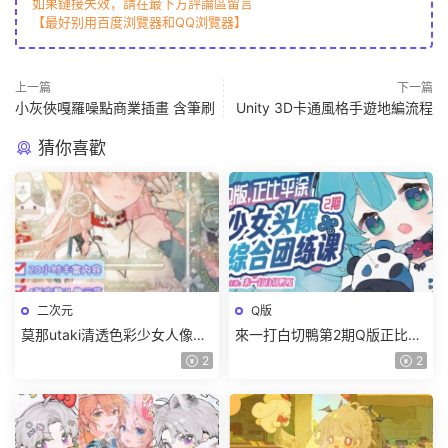
如果鏈接失效，請在最下方評論區留言
【最好别用百度浏覽器和QQ浏覽器】
上一篇
下一篇
小灰俠嘎羅噪點商業插畫 含筆刷
Unity 3D卡通風格手遊地編流程
猜你喜歡
二次元
Q版
莫那utaki清透色彩少女人像團
來一打白切鴨第2期Q版正比平
練2025【畫質高清隻有視頻】
塗少女頭像綜合團練課
2
2
2025【畫質高清有課件沒筆
刷】