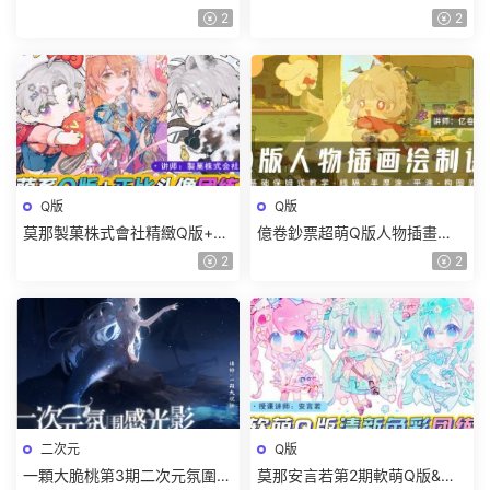
練2025【畫質高清隻有視頻】
塗少女頭像綜合團練課
2
2
2025【畫質高清有課件沒筆
刷】
Q版
Q版
莫那製菓株式會社精緻Q版+正
億卷鈔票超萌Q版人物插畫
比頭像團練2024【畫質高清有
2025【畫質高清隻有視頻】
2
2
筆刷】
二次元
Q版
一顆大脆桃第3期二次元氛圍感
莫那安言若第2期軟萌Q版&清