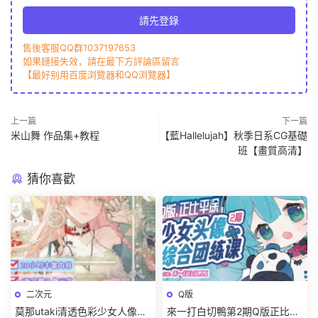
請先登錄
售後客服QQ群1037197653
如果鏈接失效，請在最下方評論區留言
【最好别用百度浏覽器和QQ浏覽器】
上一篇
下一篇
米山舞 作品集+教程
【藍Hallelujah】秋季日系CG基礎
班【畫質高清】
猜你喜歡
二次元
Q版
莫那utaki清透色彩少女人像團
來一打白切鴨第2期Q版正比平