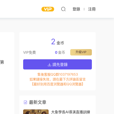
登錄
注冊
2
金币
VIP免費
0
金币
升級VIP
、第
請先登錄
售後客服QQ群1037197653
如果鏈接失效，請在最下方評論區留言
【最好别用百度浏覽器和QQ浏覽器】
最新文章
大象學長AI導演直播訓練