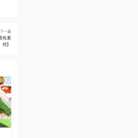
下一篇
高清有素
材】