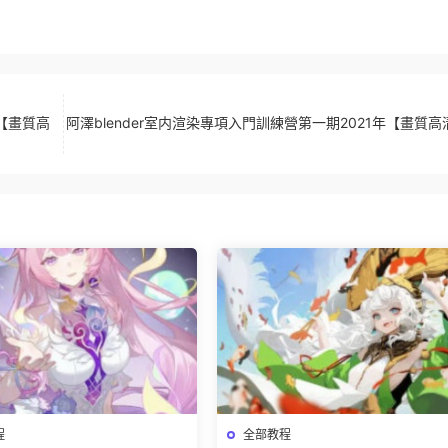
年【畫質高
阿澤blender室内渲染專項入門訓練營第一期2021年【畫質
程
全部教程