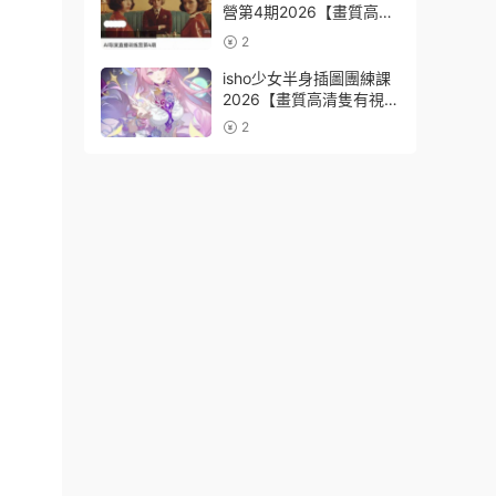
營第4期2026【畫質高清
有資料】
2
isho少女半身插圖團練課
2026【畫質高清隻有視
頻】
2