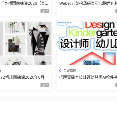
少女半身插圖團練課2026【畫質
Weber老魏拾藝繪畫第12期角色
有視頻】
班【畫質不錯隻有視頻】
2
程
全部教程
YZ構成團練課2026年8月已
搖醒實驗室設計師幼兒園AI軟件
畫質高清有課件】
課2025【畫質不錯有素材】
2