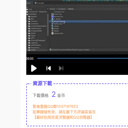
資源下載
2
下載價格
金币
售後客服QQ群1037197653
如果鏈接失效，請在最下方評論區留言
【最好别用百度浏覽器和QQ浏覽器】