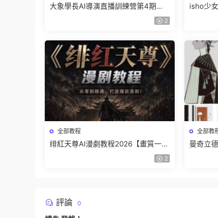
大象學長AI導演直播訓練營第4期
isho
2026【畫質高清有資料】
高清隻
2
全部教程
全部教
绯紅天尊AI漫劇教程2026【畫質一般
曼奇立德
有課件】
結課【
2
評論
0