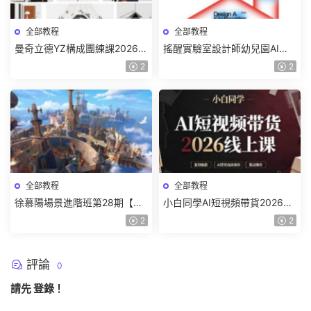
全部教程
全部教程
曼奇立德YZ構成團練課2026年
搖醒實驗室設計師幼兒園AI軟
8月已結課【畫質高清有課件】
件基礎課2025【畫質不錯有素
2
2
材】
全部教程
全部教程
徐慕陽場景進階班第28期【畫
小白同學AI短視頻帶貨2026線
質高清有資料】
上課【畫質不錯有素材】
2
2
評論
0
請先
登錄
！