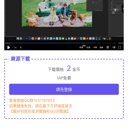
資源下載
2
下載價格
金币
VIP免費
請先登錄
售後客服QQ群1037197653
如果鏈接失效，請在最下方評論區留言
【最好别用百度浏覽器和QQ浏覽器】