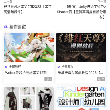
上一篇
下一篇
野菩薩AI繪畫第2期2023【畫質
【缺課】Unity技術美術TA-
高清無課件】
Shader篇【畫質高清隻有部分素
材】
猜你喜歡
全部教程
全部教程
Weber老魏拾藝繪畫第12期角
绯紅天尊AI漫劇教程2026【畫
色特訓班【畫質不錯隻有視
質一般有課件】
2
2
頻】