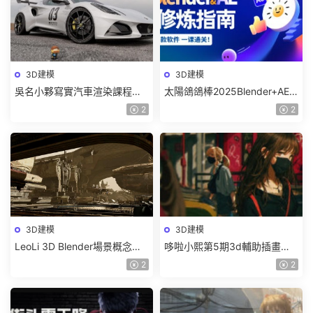
3D建模
3D建模
吳名小夥寫實汽車渲染課程
太陽鴿鴿棒2025Blender+AE
2025年結課C4D+OC【畫質高
超級修煉指南【畫質高清有部
2
2
清有素材】
分素材】
3D建模
3D建模
LeoLi 3D Blender場景概念設
哆啦小熙第5期3d輔助插畫班
計班第6期2023年【畫質高清
2023年【畫質不錯有大部分素
2
2
隻有視頻】
材】