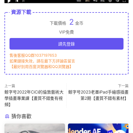
資源下載
2
下載價格
金币
VIP免費
請先登錄
售後客服QQ群1037197653
如果鏈接失效，請在最下方評論區留言
【最好别用百度浏覽器和QQ浏覽器】
上一篇
下一篇
鲸字号2022年CiCi的倫敦藝術大
鲸字号2023老墨iPad手繪感插畫
學插畫專業課【畫質不錯隻有視
第2期【畫質不錯有素材】
頻】
猜你喜歡