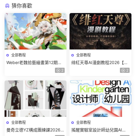
猜你喜歡
全部教程
全部教程
Weber老魏拾藝繪畫第12期角
绯紅天尊AI漫劇教程2026【畫
色特訓班【畫質不錯隻有視
質一般有課件】
2
2
頻】
全部教程
全部教程
曼奇立德YZ構成團練課2026年
搖醒實驗室設計師幼兒園AI軟
8月已結課【畫質高清有課件】
件基礎課2025【畫質不錯有素