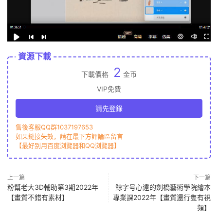
資源下載
2
下載價格
金币
VIP免費
請先登錄
售後客服QQ群1037197653
如果鏈接失效，請在最下方評論區留言
【最好别用百度浏覽器和QQ浏覽器】
上一篇
下一篇
粉幫老大3D輔助第3期2022年
鲸字号心遠的劍橋藝術學院繪本
【畫質不錯有素材】
專業課2022年【畫質還行隻有視
頻】