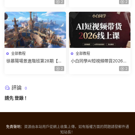
2
2
材】
全部教程
全部教程
徐慕陽場景進階班第28期【畫
小白同學AI短視頻帶貨2026線
質高清有資料】
上課【畫質不錯有素材】
2
2
評論
0
請先
登錄
！
免責聲明：
資源由本站用戶從網上收集上傳，如有版權方面的問題請發郵件通
知站長！