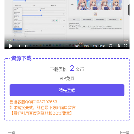
資源下載
2
下載價格
金币
VIP免費
請先登錄
售後客服QQ群1037197653
如果鏈接失效，請在最下方評論區留言
【最好别用百度浏覽器和QQ浏覽器】
上一篇
下一篇