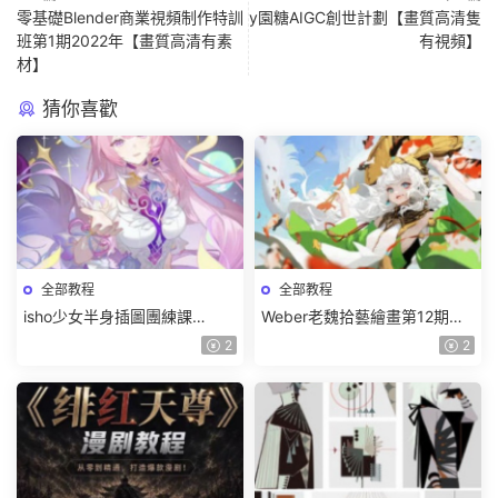
零基礎Blender商業視頻制作特訓
y園糖AIGC創世計劃【畫質高清隻
班第1期2022年【畫質高清有素
有視頻】
材】
猜你喜歡
全部教程
全部教程
isho少女半身插圖團練課
Weber老魏拾藝繪畫第12期角
2026【畫質高清隻有視頻】
色特訓班【畫質不錯隻有視
2
2
頻】