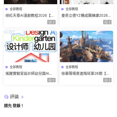
全部教程
全部教程
绯紅天尊AI漫劇教程2026【畫
曼奇立德YZ構成團練課2026年
質一般有課件】
8月已結課【畫質高清有課件】
2
2
全部教程
全部教程
搖醒實驗室設計師幼兒園AI軟
徐慕陽場景進階班第28期【畫
件基礎課2025【畫質不錯有素
質高清有資料】
2
2
材】
評論
0
請先
登錄
！