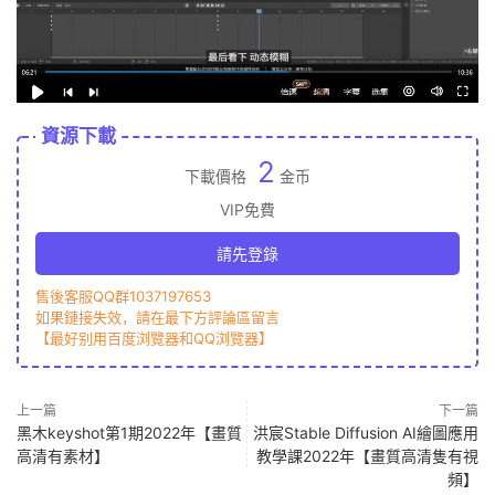
資源下載
2
下載價格
金币
VIP免費
請先登錄
售後客服QQ群1037197653
如果鏈接失效，請在最下方評論區留言
【最好别用百度浏覽器和QQ浏覽器】
上一篇
下一篇
黑木keyshot第1期2022年【畫質
洪宸Stable Diffusion AI繪圖應用
高清有素材】
教學課2022年【畫質高清隻有視
頻】