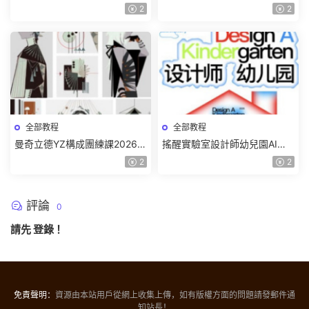
色特訓班【畫質不錯隻有視
質一般有課件】
2
2
頻】
全部教程
全部教程
曼奇立德YZ構成團練課2026年
搖醒實驗室設計師幼兒園AI軟
8月已結課【畫質高清有課件】
件基礎課2025【畫質不錯有素
2
2
材】
評論
0
請先
登錄
！
免責聲明：
資源由本站用戶從網上收集上傳，如有版權方面的問題請發郵件通
知站長！