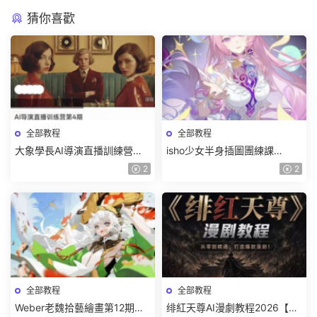
猜你喜歡
全部教程
全部教程
大象學長AI導演直播訓練營第4
isho少女半身插圖團練課
期2026【畫質高清有資料】
2026【畫質高清隻有視頻】
2
2
全部教程
全部教程
Weber老魏拾藝繪畫第12期角
绯紅天尊AI漫劇教程2026【畫