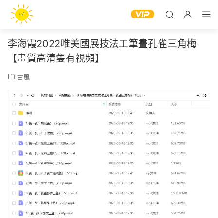
李海霞2022唯美國展技法工筆畫孔雀三角梅
【畫質高清隻有視頻】
古風