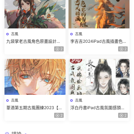
古風
古風
九袋掌老古風角色原畫設計第8
李吉吉2024iPad古風插畫色彩
期【畫質高清隻有視頻】
構圖班【畫質高清隻有視頻】
2
2
古風
古風
葦酒第五期古風團練2023【畫
浮白丹書iPad古風氛圍感頭像
質高清有筆刷】
繪畫班2024【畫質高清隻有視
2
2
頻】