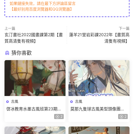
如果鏈接失效，請在最下方評論區留言
【最好别用百度浏覽器和QQ浏覽器】
上一篇
下一篇
玄汀畫社2022國畫課第2期【畫
蓮羊21堂岩彩課2022年【畫質高
質高清隻有視頻】
清隻有視頻】
猜你喜歡
古風
古風
啓冰教育水墨古風班第23期
莫那九隻球古風美型頭像團練
2024年結課【畫質高清隻有視
2024【畫質高清隻有視頻】
2
2
頻】