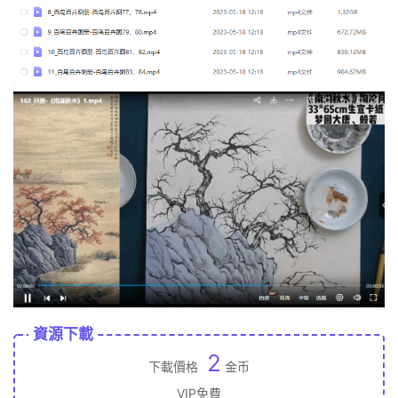
資源下載
2
下載價格
金币
VIP免費