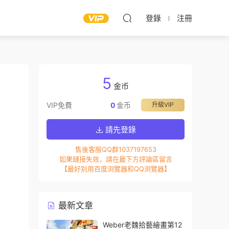
登錄
注冊
5
金币
VIP免費
0
金币
升級VIP
請先登錄
售後客服QQ群1037197653
如果鏈接失效，請在最下方評論區留言
【最好别用百度浏覽器和QQ浏覽器】
最新文章
Weber老魏拾藝繪畫第12