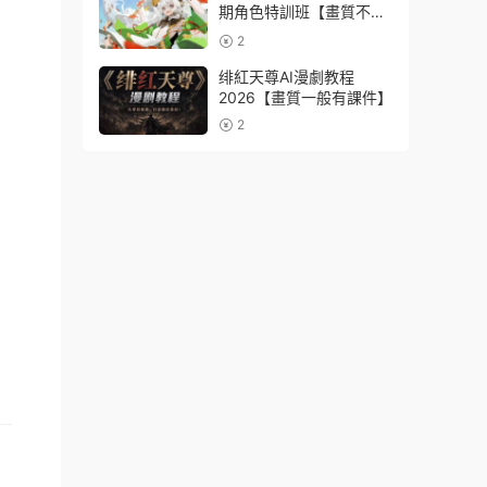
期角色特訓班【畫質不錯
隻有視頻】
2
绯紅天尊AI漫劇教程
2026【畫質一般有課件】
2