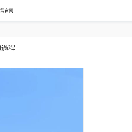
留言闆
頻過程