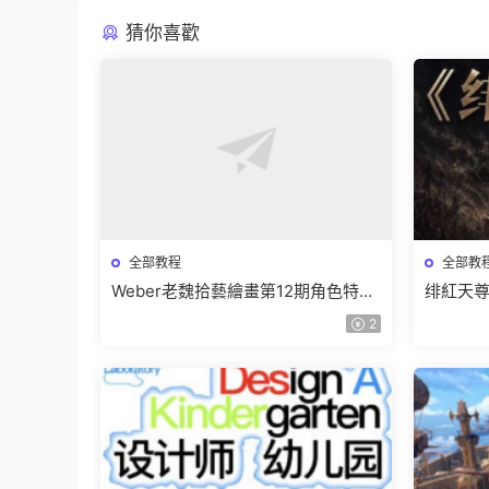
猜你喜歡
全部教程
全部教
Weber老魏拾藝繪畫第12期角色特訓
绯紅天尊
班【畫質不錯隻有視頻】
有課件
2