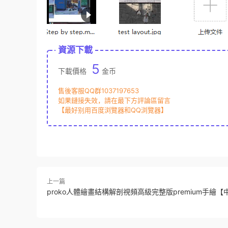
資源下載
5
下載價格
金币
售後客服QQ群1037197653
如果鏈接失效，請在最下方評論區留言
【最好别用百度浏覽器和QQ浏覽器】
上一篇
proko人體繪畫結構解剖視頻高級完整版premium手繪