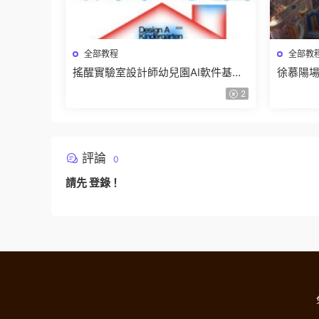
全部教程
全部教
搖醒實驗室設計師幼兒園AI軟件基礎
徐慕陽場
課2025【畫質不錯有素材】
有資料
2
評論
0
請先
登錄
！