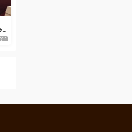
課
2
！