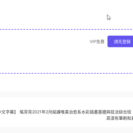
VIP免費
請先登錄
【中文字幕】
瑤背背2021年2月結課唯美治愈系水彩插畫基礎與技法綜合班
高清有筆刷和