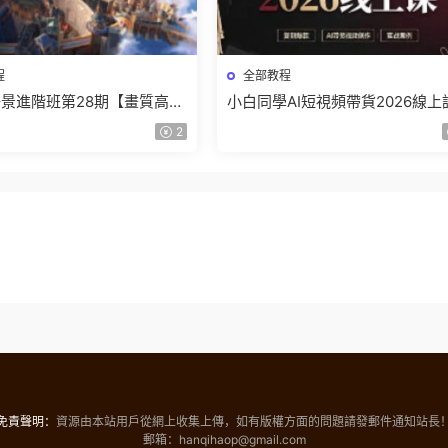
程
全部教程
景進階班第28期【畫質高清
小白同學AI短視頻帶貨2026線上
】
【畫質不錯有素材】
2
免責聲明：
資源由本站用戶從網上收集上傳，如有版權方面的問題請發郵件通知站長
郵箱：hanqihaop@gmail.com