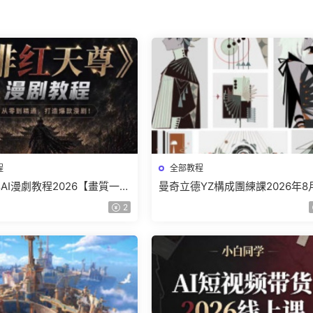
程
全部教程
AI漫劇教程2026【畫質一般
曼奇立德YZ構成團練課2026年8
】
結課【畫質高清有課件】
2