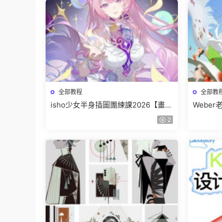
全部教程
全部教
isho少女半身插圖團練課2026【畫質
Webe
高清隻有視頻】
班【畫
2