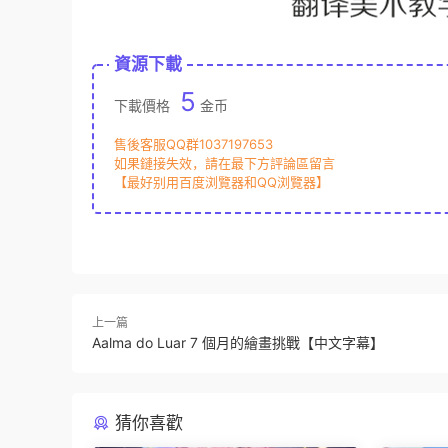
資源下載
5
下載價格
金币
售後客服QQ群1037197653
如果鏈接失效，請在最下方評論區留言
【最好别用百度浏覽器和QQ浏覽器】
上一篇
Aalma do Luar 7 個月的繪畫挑戰【中文字幕】
猜你喜歡