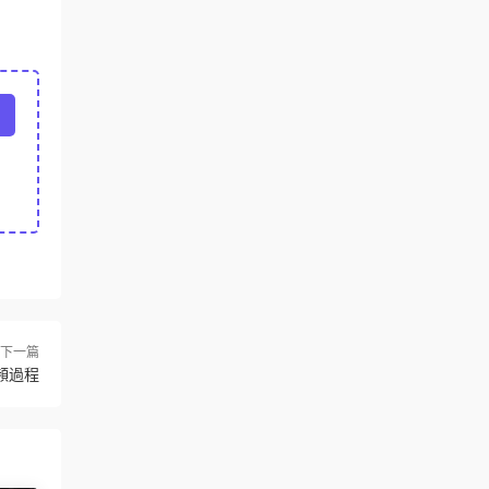
下一篇
視頻過程