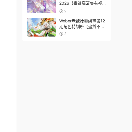
2026【畫質高清隻有視
頻】
2
Weber老魏拾藝繪畫第12
期角色特訓班【畫質不錯
隻有視頻】
2