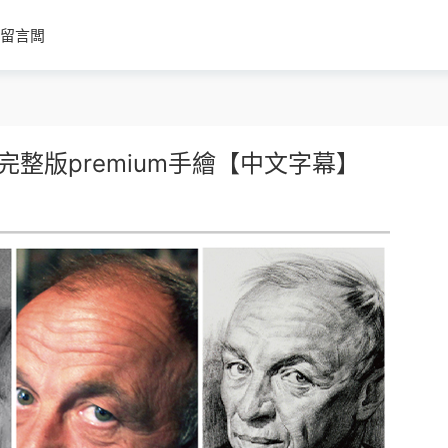
留言闆
完整版premium手繪【中文字幕】