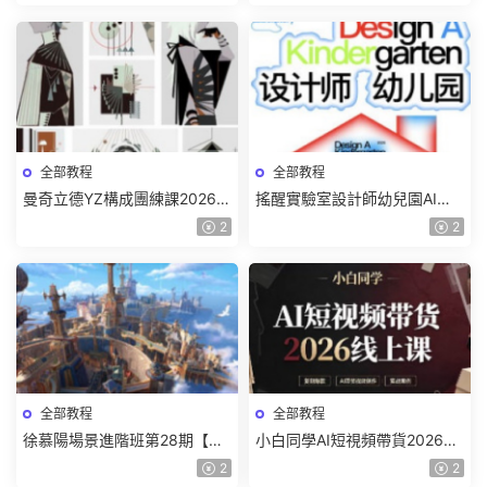
頻】
全部教程
全部教程
曼奇立德YZ構成團練課2026年
搖醒實驗室設計師幼兒園AI軟
8月已結課【畫質高清有課件】
件基礎課2025【畫質不錯有素
2
2
材】
全部教程
全部教程
徐慕陽場景進階班第28期【畫
小白同學AI短視頻帶貨2026線
質高清有資料】
上課【畫質不錯有素材】
2
2