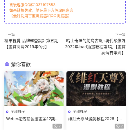
售後客服QQ群1037197653
如果鏈接失效，請在最下方評論區留言
【最好别用百度浏覽器和QQ浏覽器】
上一篇
下一篇
椰果視覺 品牌運營設計第五期
哈士奇味的鴕鳥古風+現代頭像課
【畫質高清2019年9月】
2022年ipad插畫教程第1期【畫質
高清有筆刷】
猜你喜歡
全部教程
全部教程
Weber老魏拾藝繪畫第12期角
绯紅天尊AI漫劇教程2026【畫
色特訓班【畫質不錯隻有視
質一般有課件】
2
2