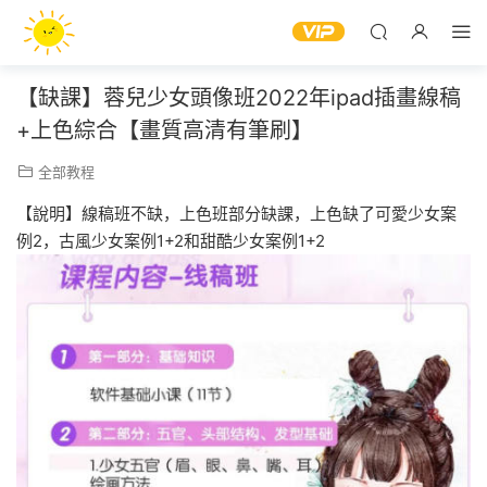
【缺課】蓉兒少女頭像班2022年ipad插畫線稿
+上色綜合【畫質高清有筆刷】
全部教程
【說明】線稿班不缺，上色班部分缺課，上色缺了可愛少女案
例2，古風少女案例1+2和甜酷少女案例1+2