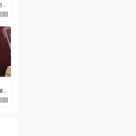
月已
2
課
2