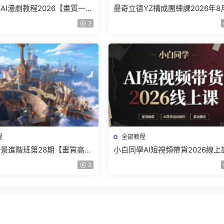
AI漫劇教程2026【畫質一般
曼奇立德YZ構成團練課2026年8
】
結課【畫質高清有課件】
2
程
全部教程
景進階班第28期【畫質高清
小白同學AI短視頻帶貨2026線上
】
【畫質不錯有素材】
2