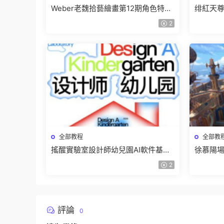
Weber老魏拾藝繪畫第12期角色特訓
绯紅天尊
班【畫質不錯隻有視頻】
有課件
2
全部教程
全部教
搖醒實驗室設計師幼兒園AI軟件基礎
徐慕陽場
課2025【畫質不錯有素材】
有資料
2
評論
0