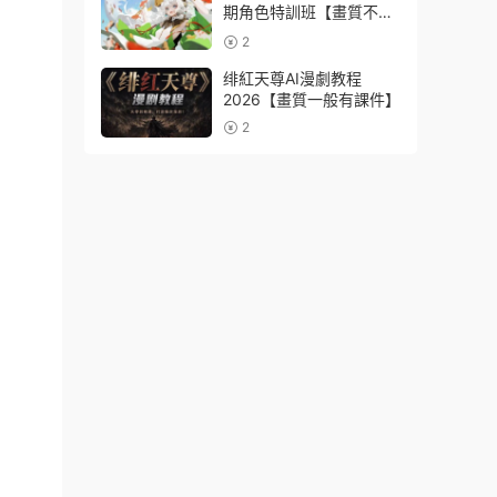
期角色特訓班【畫質不錯
隻有視頻】
2
绯紅天尊AI漫劇教程
2026【畫質一般有課件】
2