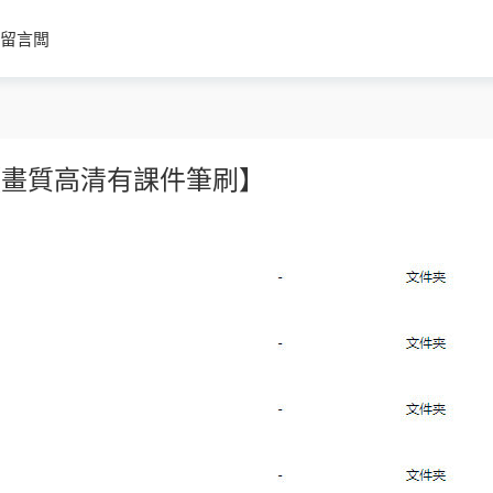
留言闆
【畫質高清有課件筆刷】