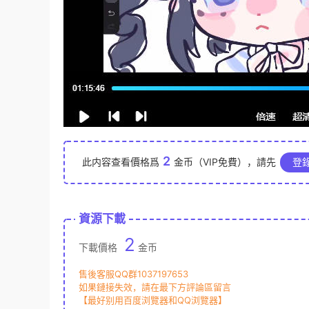
2
此内容查看價格爲
金币（VIP免費），請先
登
資源下載
2
下載價格
金币
售後客服QQ群1037197653
如果鏈接失效，請在最下方評論區留言
【最好别用百度浏覽器和QQ浏覽器】