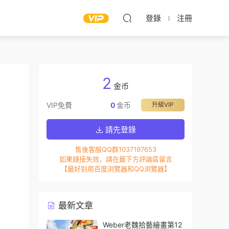
登錄
注冊
2
金币
VIP免費
0
金币
升級VIP
請先登錄
售後客服QQ群1037197653
如果鏈接失效，請在最下方評論區留言
【最好别用百度浏覽器和QQ浏覽器】
最新文章
Weber老魏拾藝繪畫第12