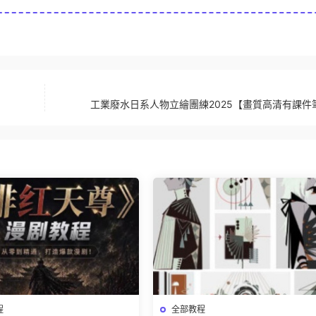
工業廢水日系人物立繪團練2025【畫質高清有課件
程
全部教程