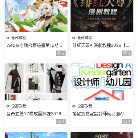
全部教程
全部教程
Weber老魏拾藝繪畫第12期角
绯紅天尊AI漫劇教程2026【畫
色特訓班【畫質不錯隻有視
質一般有課件】
2
2
頻】
全部教程
全部教程
曼奇立德YZ構成團練課2026年
搖醒實驗室設計師幼兒園AI軟
8月已結課【畫質高清有課件】
件基礎課2025【畫質不錯有素
2
2
材】