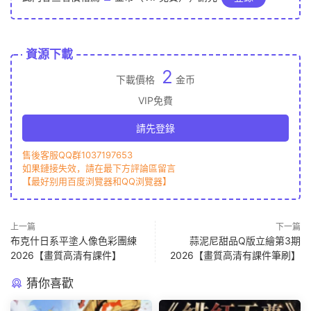
資源下載
2
下載價格
金币
VIP免費
請先登錄
售後客服QQ群1037197653
如果鏈接失效，請在最下方評論區留言
【最好别用百度浏覽器和QQ浏覽器】
上一篇
下一篇
布克什日系平塗人像色彩團練
蒜泥尼甜品Q版立繪第3期
2026【畫質高清有課件】
2026【畫質高清有課件筆刷】
猜你喜歡