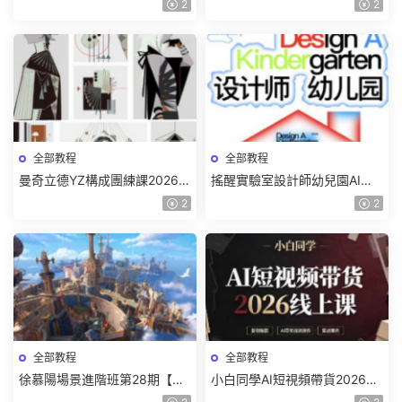
2
2
頻】
全部教程
全部教程
曼奇立德YZ構成團練課2026年
搖醒實驗室設計師幼兒園AI軟
8月已結課【畫質高清有課件】
件基礎課2025【畫質不錯有素
2
2
材】
全部教程
全部教程
徐慕陽場景進階班第28期【畫
小白同學AI短視頻帶貨2026線
質高清有資料】
上課【畫質不錯有素材】