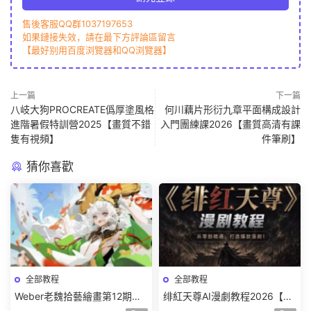
售後客服QQ群1037197653
如果鏈接失效，請在最下方評論區留言
【最好别用百度浏覽器和QQ浏覽器】
上一篇
下一篇
八岐大狗PROCREATE僞厚塗風格
何川藕片形衍九章平面構成設計
進階暑假特訓營2025【畫質不錯
入門團練課2026【畫質高清有課
隻有視頻】
件筆刷】
猜你喜歡
全部教程
全部教程
Weber老魏拾藝繪畫第12期角
绯紅天尊AI漫劇教程2026【畫
色特訓班【畫質不錯隻有視
質一般有課件】