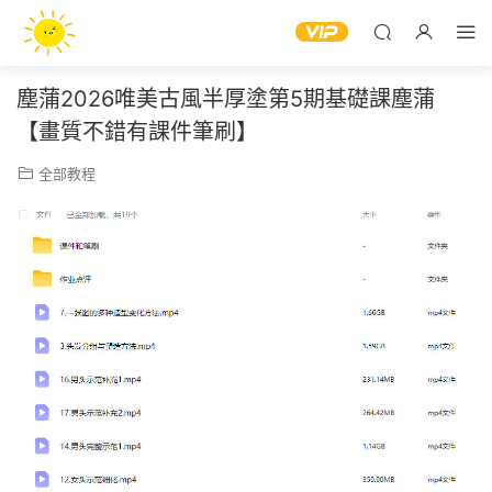
塵蒲2026唯美古風半厚塗第5期基礎課塵蒲
【畫質不錯有課件筆刷】
全部教程