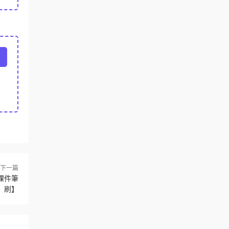
下一篇
課件筆
刷】