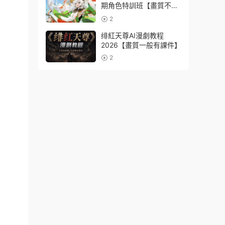
期角色特訓班【畫質不錯
隻有視頻】
2
绯紅天尊AI漫劇教程
2026【畫質一般有課件】
2