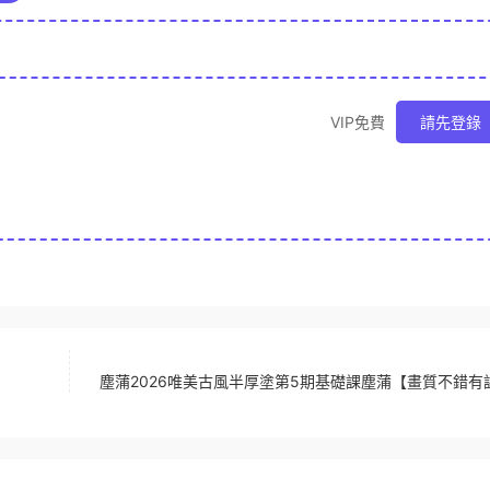
VIP免費
請先登錄
塵蒲2026唯美古風半厚塗第5期基礎課塵蒲【畫質不錯有