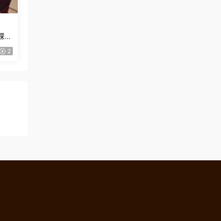
課
2
！