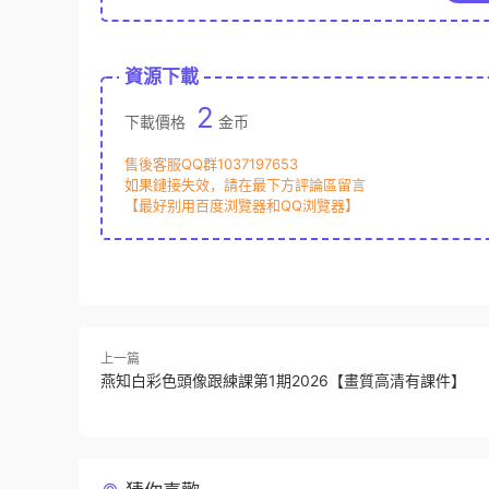
資源下載
2
下載價格
金币
售後客服QQ群1037197653
如果鏈接失效，請在最下方評論區留言
【最好别用百度浏覽器和QQ浏覽器】
上一篇
燕知白彩色頭像跟練課第1期2026【畫質高清有課件】