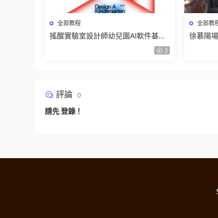
全部教程
全部教
搖醒實驗室設計師幼兒園AI軟件基礎
徐慕陽場
課2025【畫質不錯有素材】
有資料
2
評論
0
請先
登錄
！