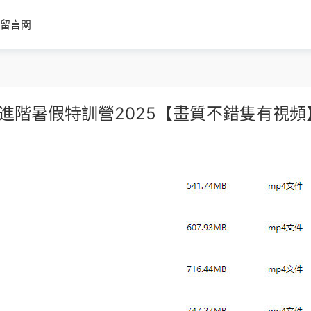
留言闆
風格進階暑假特訓營2025【畫質不錯隻有視頻