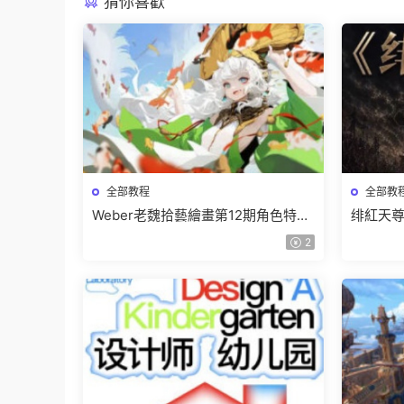
猜你喜歡
全部教程
全部教
Weber老魏拾藝繪畫第12期角色特訓
绯紅天尊
班【畫質不錯隻有視頻】
有課件
2