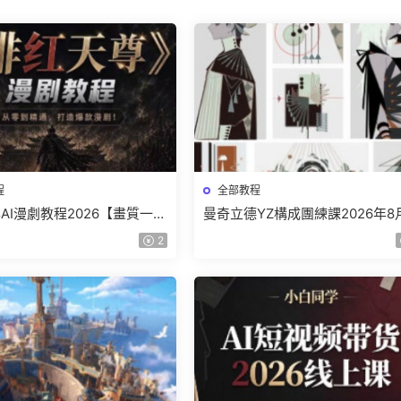
程
全部教程
AI漫劇教程2026【畫質一般
曼奇立德YZ構成團練課2026年8
】
結課【畫質高清有課件】
2