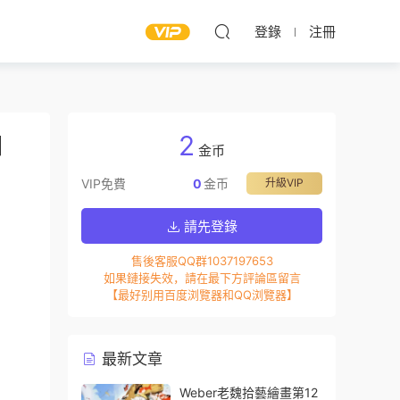
登錄
注冊
2
】
金币
VIP免費
0
金币
升級VIP
請先登錄
售後客服QQ群1037197653
如果鏈接失效，請在最下方評論區留言
【最好别用百度浏覽器和QQ浏覽器】
最新文章
Weber老魏拾藝繪畫第12