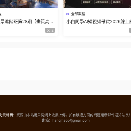
程
全部教程
景進階班第28期【畫質高清
小白同學AI短視頻帶貨2026線上
】
【畫質不錯有素材】
2
免責聲明：
資源由本站用戶從網上收集上傳，如有版權方面的問題請發郵件通知站長
郵箱：hanqihaop@gmail.com