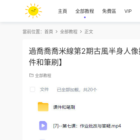
主頁
全部教程
免費區
VIP
當前位置：
首頁
全部教程
正文
過喬喬喬米線第2期古風半身人像
件和筆刷】
全部教程