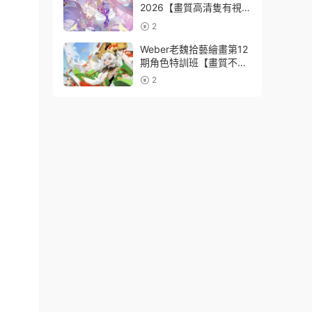
2026【畫質高清隻有視
頻】
2
Weber老魏拾藝繪畫第12
期角色特訓班【畫質不錯
隻有視頻】
2