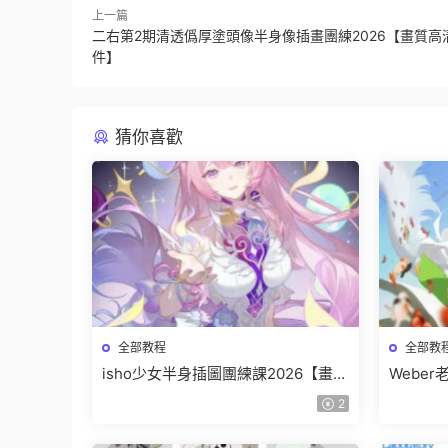
上一篇
二右第2期清透僞厚塗頭像半身像插畫團練2026【畫質高
件】
猜你喜歡
全部教程
全部教
isho少女半身插圖團練課2026【畫質
Webe
高清隻有視頻】
班【畫
2