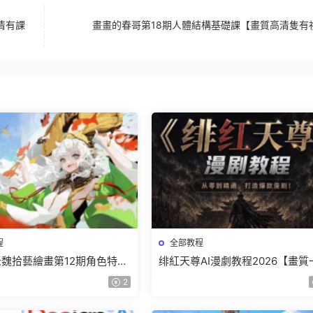
清有課
畫畫的春哥第18期人體結構基礎課【畫質高清隻有
程
全部教程
r老魏拾藝繪畫第12期角色特訓
绯紅天尊AI漫劇教程2026【畫質
質不錯隻有視頻】
有課件】
2