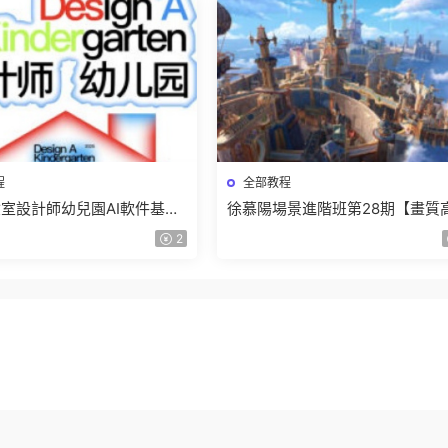
程
全部教程
室設計師幼兒園AI軟件基礎
徐慕陽場景進階班第28期【畫質
5【畫質不錯有素材】
有資料】
2