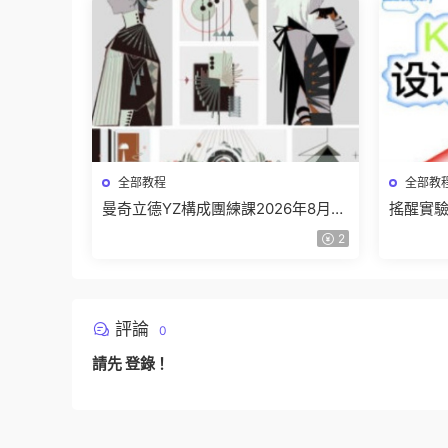
全部教程
全部教
曼奇立德YZ構成團練課2026年8月已
搖醒實驗
結課【畫質高清有課件】
課202
2
評論
0
請先
登錄
！