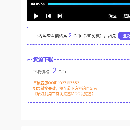
2
此内容查看價格爲
金币（VIP免費），請先
登
資源下載
2
下載價格
金币
售後客服QQ群1037197653
如果鏈接失效，請在最下方評論區留言
【最好别用百度浏覽器和QQ浏覽器】