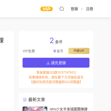
登錄
注冊
2
課
金币
VIP免費
0
金币
升級VIP
請先登錄
售後客服QQ群1037197653
如果鏈接失效，請在最下方評論區留言
【最好别用百度浏覽器和QQ浏覽器】
最新文章
isho少女半身插圖團練課