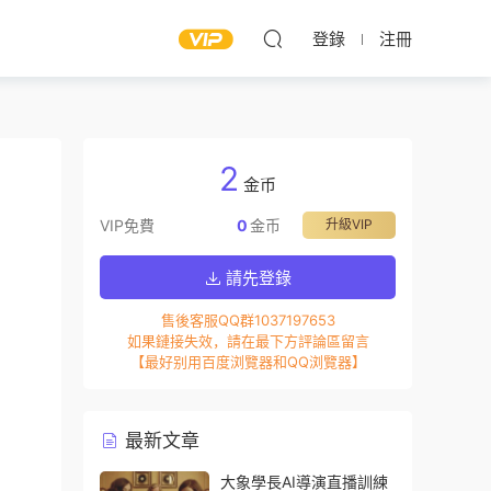
登錄
注冊
2
金币
VIP免費
0
金币
升級VIP
請先登錄
售後客服QQ群1037197653
如果鏈接失效，請在最下方評論區留言
【最好别用百度浏覽器和QQ浏覽器】
最新文章
大象學長AI導演直播訓練