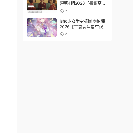
營第4期2026【畫質高清
有資料】
2
isho少女半身插圖團練課
2026【畫質高清隻有視
頻】
2