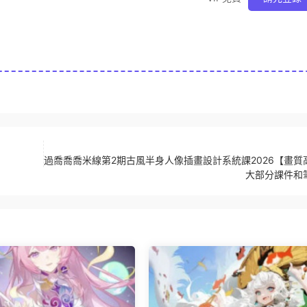
過喬喬喬米線第2期古風半身人像插畫設計系統課2026【畫質
大部分課件和