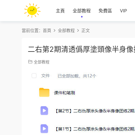
主頁
全部教程
免費區
VIP
當前位置：
首頁
全部教程
正文
二右第2期清透僞厚塗頭像半身像
全部教程