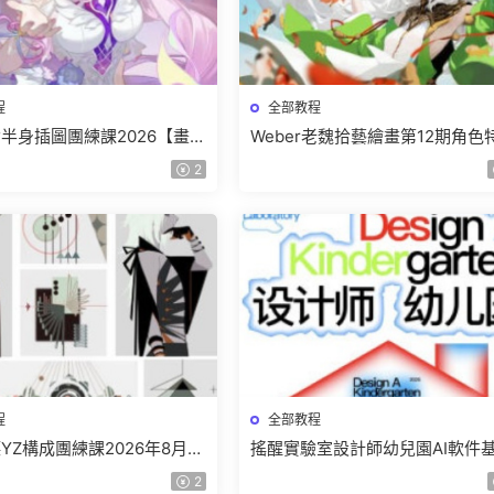
程
全部教程
少女半身插圖團練課2026【畫質
Weber老魏拾藝繪畫第12期角色
有視頻】
班【畫質不錯隻有視頻】
2
程
全部教程
YZ構成團練課2026年8月已
搖醒實驗室設計師幼兒園AI軟件
畫質高清有課件】
課2025【畫質不錯有素材】
2