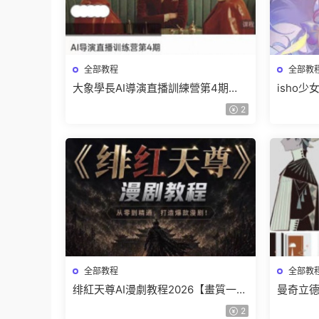
全部教程
全部教
大象學長AI導演直播訓練營第4期
isho
2026【畫質高清有資料】
高清隻
2
全部教程
全部教
绯紅天尊AI漫劇教程2026【畫質一般
曼奇立德
有課件】
結課【
2