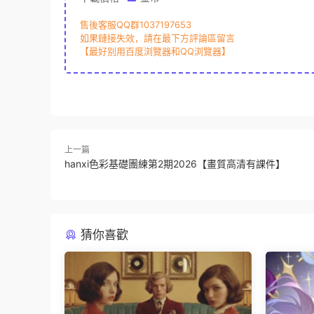
售後客服QQ群1037197653
如果鏈接失效，請在最下方評論區留言
【最好别用百度浏覽器和QQ浏覽器】
上一篇
hanxi色彩基礎團練第2期2026【畫質高清有課件】
猜你喜歡