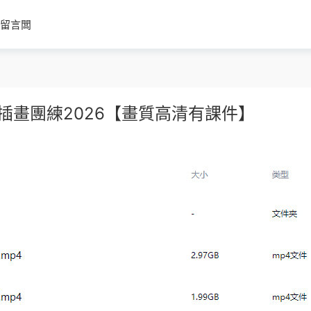
留言闆
插畫團練2026【畫質高清有課件】