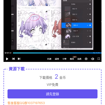
資源下載
2
下載價格
金币
VIP免費
請先登錄
售後客服QQ群1037197653