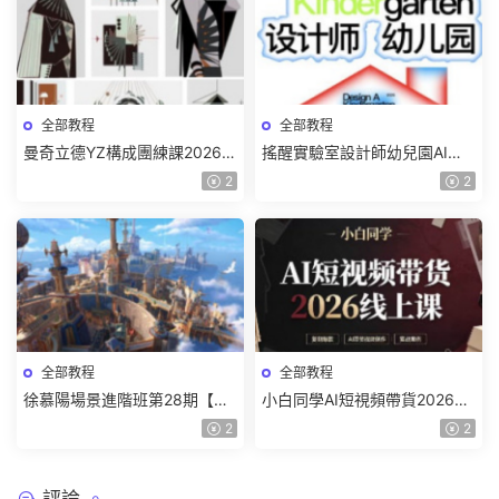
全部教程
全部教程
曼奇立德YZ構成團練課2026年
搖醒實驗室設計師幼兒園AI軟
8月已結課【畫質高清有課件】
件基礎課2025【畫質不錯有素
2
2
材】
全部教程
全部教程
徐慕陽場景進階班第28期【畫
小白同學AI短視頻帶貨2026線
質高清有資料】
上課【畫質不錯有素材】
2
2