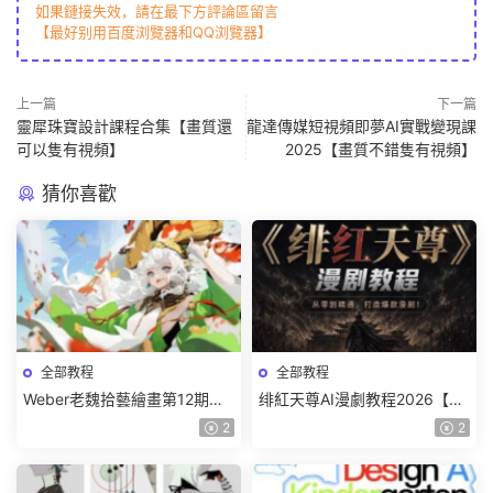
如果鏈接失效，請在最下方評論區留言
【最好别用百度浏覽器和QQ浏覽器】
上一篇
下一篇
靈犀珠寶設計課程合集【畫質還
龍達傳媒短視頻即夢AI實戰變現課
可以隻有視頻】
2025【畫質不錯隻有視頻】
猜你喜歡
全部教程
全部教程
Weber老魏拾藝繪畫第12期角
绯紅天尊AI漫劇教程2026【畫
色特訓班【畫質不錯隻有視
質一般有課件】
2
2
頻】