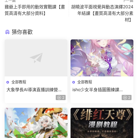
上一篇
下一篇
雞爺上手即用的動效實戰課【畫
胡曉波平面視覺與動态演繹2024
質高清有大部分資料】
年結課【畫質高清有大部分素
材】
猜你喜歡
全部教程
全部教程
大象學長AI導演直播訓練營第4
isho少女半身插圖團練課
期2026【畫質高清有資料】
2026【畫質高清隻有視頻】
2
2