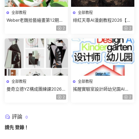
全部教程
全部教程
Weber老魏拾藝繪畫第12期角
绯紅天尊AI漫劇教程2026【畫
色特訓班【畫質不錯隻有視
質一般有課件】
2
2
頻】
全部教程
全部教程
曼奇立德YZ構成團練課2026年
搖醒實驗室設計師幼兒園AI軟
8月已結課【畫質高清有課件】
件基礎課2025【畫質不錯有素
2
2
材】
評論
0
請先
登錄
！