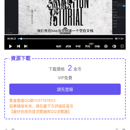
資源下載
2
下載價格
金币
VIP免費
請先登錄
售後客服QQ群1037197653
如果鏈接失效，請在最下方評論區留言
【最好别用百度浏覽器和QQ浏覽器】