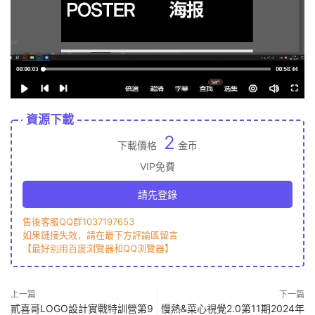
資源下載
2
下載價格
金币
VIP免費
請先登錄
售後客服QQ群1037197653
如果鏈接失效，請在最下方評論區留言
【最好别用百度浏覽器和QQ浏覽器】
上一篇
下一篇
貳喜哥LOGO設計實戰特訓營第9
慢熱&菜心視覺2.0第11期2024年