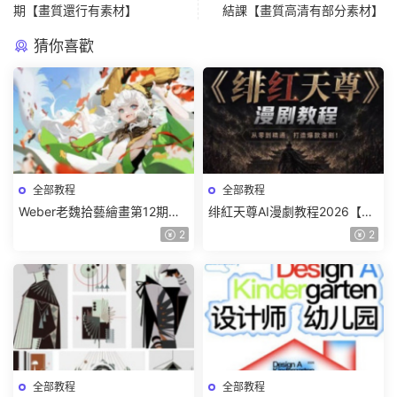
期【畫質還行有素材】
結課【畫質高清有部分素材】
猜你喜歡
全部教程
全部教程
Weber老魏拾藝繪畫第12期角
绯紅天尊AI漫劇教程2026【畫
色特訓班【畫質不錯隻有視
質一般有課件】
2
2
頻】
全部教程
全部教程