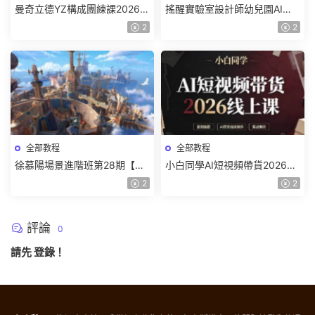
曼奇立德YZ構成團練課2026年
搖醒實驗室設計師幼兒園AI軟
8月已結課【畫質高清有課件】
件基礎課2025【畫質不錯有素
2
2
材】
全部教程
全部教程
徐慕陽場景進階班第28期【畫
小白同學AI短視頻帶貨2026線
質高清有資料】
上課【畫質不錯有素材】
2
2
評論
0
請先
登錄
！